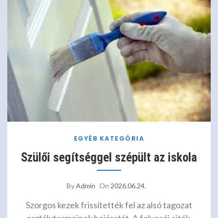
EGYÉB KATEGÓRIA
Szülői segítséggel szépült az iskola
By
Admin
On
2026.06.24.
Szorgos kezek frissítették fel az alsó tagozat
osztálytermeinek bejáratát. A folyosói ajtók,