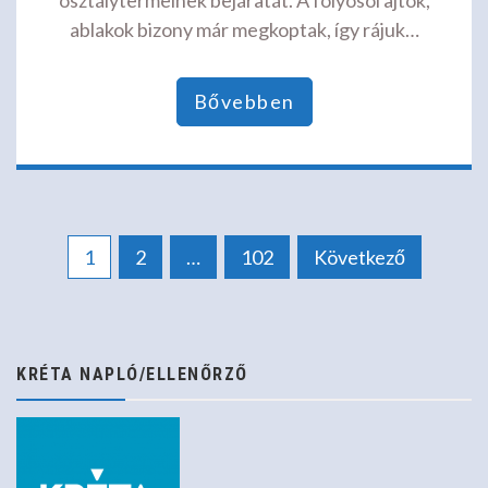
ablakok bizony már megkoptak, így rájuk…
Bővebben
Bejegyzések
1
2
…
102
Következő
lapozása
KRÉTA NAPLÓ/ELLENŐRZŐ