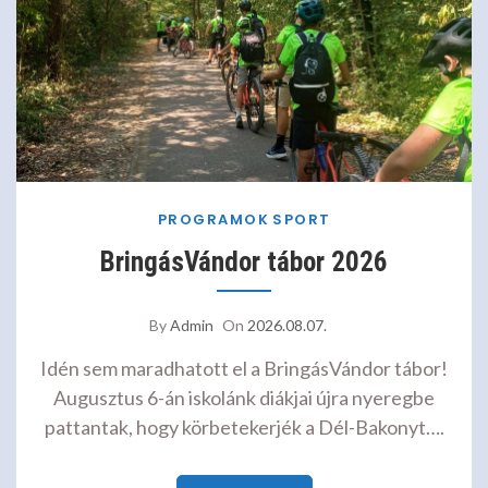
PROGRAMOK
SPORT
BringásVándor tábor 2026
By
Admin
On
2026.08.07.
Idén sem maradhatott el a BringásVándor tábor!
Augusztus 6-án iskolánk diákjai újra nyeregbe
pattantak, hogy körbetekerjék a Dél-Bakonyt….