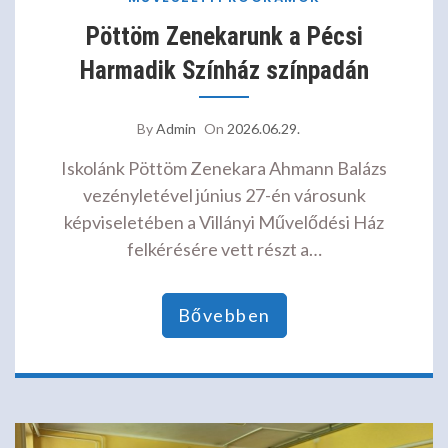
Pöttöm Zenekarunk a Pécsi
Harmadik Színház színpadán
By
Admin
On
2026.06.29.
Iskolánk Pöttöm Zenekara Ahmann Balázs
vezényletével június 27-én városunk
képviseletében a Villányi Művelődési Ház
felkérésére vett részt a…
Bővebben