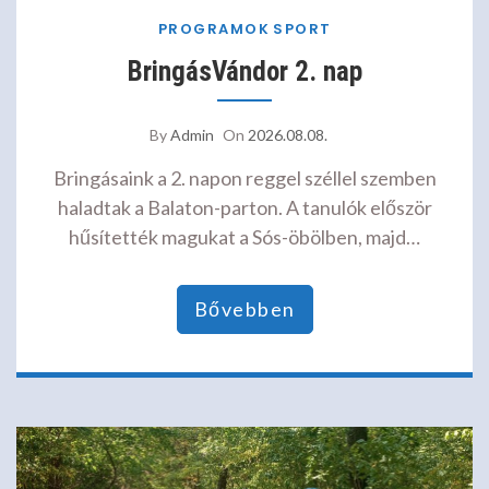
PROGRAMOK
SPORT
BringásVándor 2. nap
By
Admin
On
2026.08.08.
Bringásaink a 2. napon reggel széllel szemben
haladtak a Balaton-parton. A tanulók először
hűsítették magukat a Sós-öbölben, majd…
Bővebben