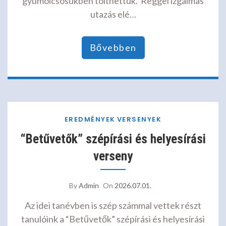
gyümölcsösükben tölthettük. Reggel izgalmas
utazás elé…
Bővebben
EREDMÉNYEK
VERSENYEK
“Betűvetők” szépírási és helyesírási
verseny
By
Admin
On
2026.07.01.
Az idei tanévben is szép számmal vettek részt
tanulóink a “Betűvetők” szépírási és helyesírási