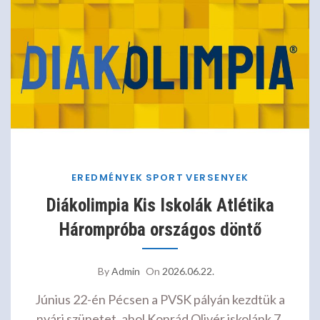
EREDMÉNYEK
SPORT
VERSENYEK
Diákolimpia Kis Iskolák Atlétika
Hárompróba országos döntő
By
Admin
On
2026.06.22.
Június 22-én Pécsen a PVSK pályán kezdtük a
nyári szünetet, ahol Konrád Olivér iskolánk 7.