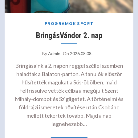
PROGRAMOK
SPORT
BringásVándor 2. nap
By
Admin
On
2026.08.08.
Bringásaink a 2. napon reggel széllel szemben
haladtak a Balaton-parton. A tanulók először
hűsítették magukat a Sós-öbölben, majd
felfrissülve vették célba a megújult Szent
Mihály-dombot és Szigligetet. A történelmi és
földrajzi ismeretek bővítése után Csobánc
mellett tekertek tovább. Majd a nap
legnehezebb…