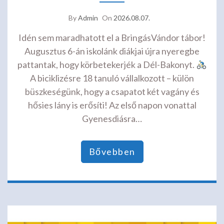
By
Admin
On
2026.08.07.
Idén sem maradhatott el a BringásVándor tábor!
Augusztus 6-án iskolánk diákjai újra nyeregbe
pattantak, hogy körbetekerjék a Dél-Bakonyt.
A biciklizésre 18 tanuló vállalkozott – külön
büszkeségünk, hogy a csapatot két vagány és
hősies lány is erősíti! Az első napon vonattal
Gyenesdiásra…
Bővebben