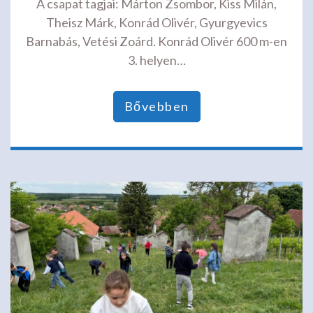
A csapat tagjai: Márton Zsombor, Kiss Milán,
Theisz Márk, Konrád Olivér, Gyurgyevics
Barnabás, Vetési Zoárd. Konrád Olivér 600 m-en
3. helyen…
Bővebben