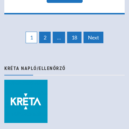
Bejegyzések
1
2
…
18
Next
lapozása
KRÉTA NAPLÓ/ELLENŐRZŐ