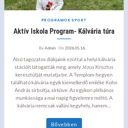
PROGRAMOK
SPORT
Aktív Iskola Program- Kálvária túra
By
Admin
On
2026.05.16.
Alsó tagozatos diákjaink ezúttal a helyi kálvária
stációit látogatták meg, amely Jézus Krisztus
keresztútját mutatja be. A Templom-hegyen
található kálvária egyik kiemelkedő emléke Kohn
András sírboltja, sírköve. Az egykori plébános
munkássága a mai napig figyelemre méltó. A
kálvária nemcsak vallási kegyhely, hanem…
Bővebben