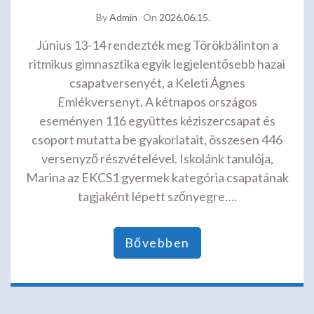
By
Admin
On
2026.06.15.
Június 13-14 rendezték meg Törökbálinton a
ritmikus gimnasztika egyik legjelentősebb hazai
csapatversenyét, a Keleti Ágnes
Emlékversenyt. A kétnapos országos
eseményen 116 együttes kéziszercsapat és
csoport mutatta be gyakorlatait, összesen 446
versenyző részvételével. Iskolánk tanulója,
Marina az EKCS1 gyermek kategória csapatának
tagjaként lépett szőnyegre….
Bővebben