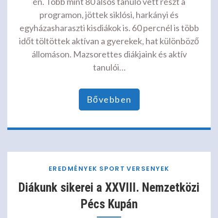
én. Több mint 80 alsós tanuló vett részt a
programon, jöttek siklósi, harkányi és
egyházasharaszti kisdiákok is. 60 percnél is több
időt töltöttek aktívan a gyerekek, hat különböző
állomáson. Mazsorettes diákjaink és aktív
tanulói…
Bővebben
EREDMÉNYEK
SPORT
VERSENYEK
Diákunk sikerei a XXVIII. Nemzetközi
Pécs Kupán