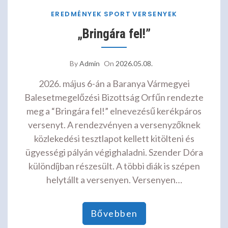
EREDMÉNYEK
SPORT
VERSENYEK
„Bringára fel!”
By
Admin
On
2026.05.08.
2026. május 6-án a Baranya Vármegyei
Balesetmegelőzési Bizottság Orfűn rendezte
meg a “Bringára fel!” elnevezésű kerékpáros
versenyt. A rendezvényen a versenyzőknek
közlekedési tesztlapot kellett kitölteni és
ügyességi pályán végighaladni. Szender Dóra
különdíjban részesült. A többi diák is szépen
helytállt a versenyen. Versenyen…
Bővebben