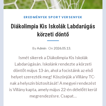
EREDMÉNYEK
SPORT
VERSENYEK
Diákolimpia Kis Iskolák Labdarúgás
körzeti döntő
By
Admin
On
2026.05.13.
Ismét sikerek a Diákolimpia Kis Iskolák
Labdarúgásán. Iskolánk rendezte a körzeti
döntőt május 13-án, ahol a focistáink az első
helyet szerezték meg! Köszönjük a Villány TC-
nak a helyszín biztosítását! A megyei rendezést
is Villány kapta, amely május 22-én délelőtt kerül
megrendezésre. Csapat…