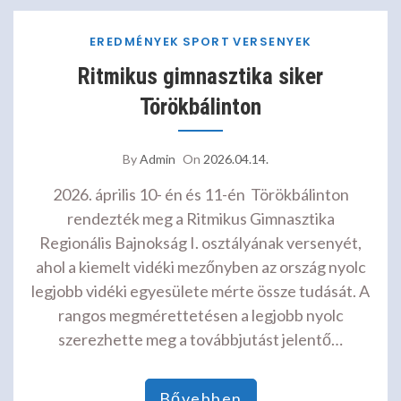
EREDMÉNYEK
SPORT
VERSENYEK
Ritmikus gimnasztika siker
Törökbálinton
By
Admin
On
2026.04.14.
2026. április 10- én és 11-én Törökbálinton
rendezték meg a Ritmikus Gimnasztika
Regionális Bajnokság I. osztályának versenyét,
ahol a kiemelt vidéki mezőnyben az ország nyolc
legjobb vidéki egyesülete mérte össze tudását. A
rangos megmérettetésen a legjobb nyolc
szerezhette meg a továbbjutást jelentő…
Bővebben