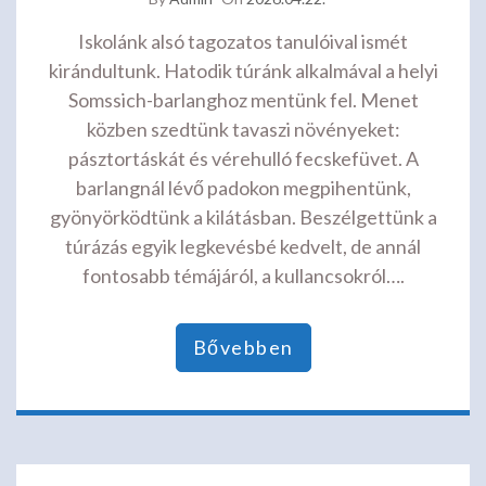
Iskolánk alsó tagozatos tanulóival ismét
kirándultunk. Hatodik túránk alkalmával a helyi
Somssich-barlanghoz mentünk fel. Menet
közben szedtünk tavaszi növényeket:
pásztortáskát és vérehulló fecskefüvet. A
barlangnál lévő padokon megpihentünk,
gyönyörködtünk a kilátásban. Beszélgettünk a
túrázás egyik legkevésbé kedvelt, de annál
fontosabb témájáról, a kullancsokról….
Bővebben