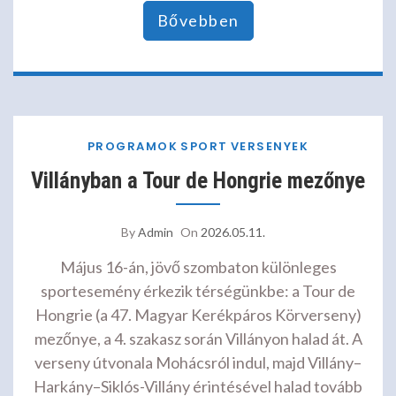
Bővebben
PROGRAMOK
SPORT
VERSENYEK
Villányban a Tour de Hongrie mezőnye
By
Admin
On
2026.05.11.
Május 16-án, jövő szombaton különleges
sportesemény érkezik térségünkbe: a Tour de
Hongrie (a 47. Magyar Kerékpáros Körverseny)
mezőnye, a 4. szakasz során Villányon halad át. A
verseny útvonala Mohácsról indul, majd Villány–
Harkány–Siklós-Villány érintésével halad tovább