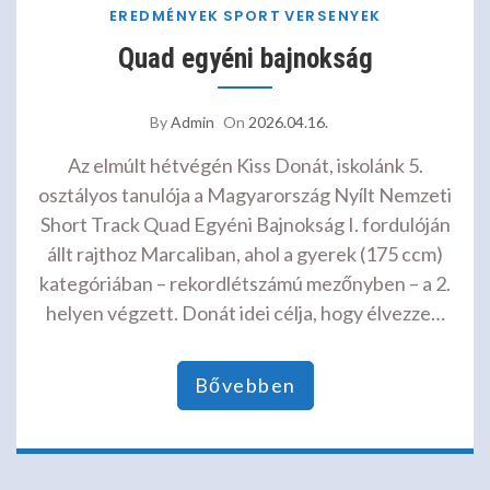
EREDMÉNYEK
SPORT
VERSENYEK
Quad egyéni bajnokság
By
Admin
On
2026.04.16.
Az elmúlt hétvégén Kiss Donát, iskolánk 5.
osztályos tanulója a Magyarország Nyílt Nemzeti
Short Track Quad Egyéni Bajnokság I. fordulóján
állt rajthoz Marcaliban, ahol a gyerek (175 ccm)
kategóriában – rekordlétszámú mezőnyben – a 2.
helyen végzett. Donát idei célja, hogy élvezze…
Bővebben