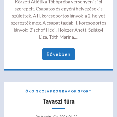
Körzeti Atlétika Többpróba versenyén is jól
szerepelt. Csapatos és egyéni helyezések is
születtek. A II. korcsoportos lányok a 2. helyet
szerezték meg. A csapat tagjai: II. korcsoportos
lányok: Bischof Hédi, Holczer Anett, Szilágyi
Liza, Tóth Marina,…
Bővebben
ÖKOISKOLA
PROGRAMOK
SPORT
Tavaszi túra
By
Admin
On
2026.04.22.