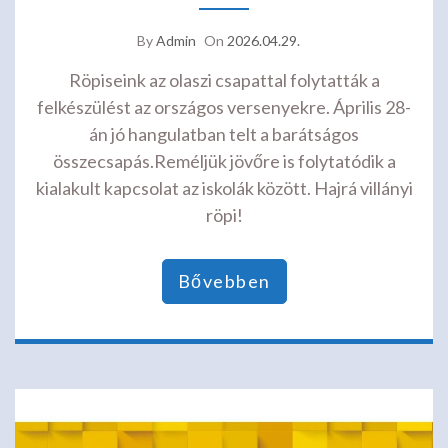
By
Admin
On
2026.04.29.
Röpiseink az olaszi csapattal folytatták a
felkészülést az országos versenyekre. Április 28-
án jó hangulatban telt a barátságos
összecsapás.Reméljük jövőre is folytatódik a
kialakult kapcsolat az iskolák között. Hajrá villányi
röpi!
Bővebben