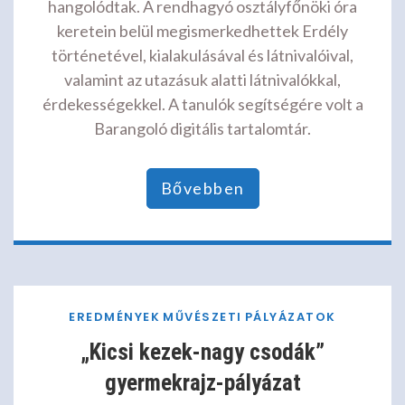
hangolódtak. A rendhagyó osztályfőnöki óra
keretein belül megismerkedhettek Erdély
történetével, kialakulásával és látnivalóival,
valamint az utazásuk alatti látnivalókkal,
érdekességekkel. A tanulók segítségére volt a
Barangoló digitális tartalomtár.
Bővebben
EREDMÉNYEK
MŰVÉSZETI
PÁLYÁZATOK
„Kicsi kezek-nagy csodák”
gyermekrajz-pályázat