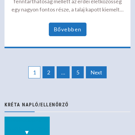
fenntarthatóság mellett az erdei életközösség
egy nagyon fontos része, a talaj kapott kiemelt…
Bővebben
Bejegyzések
1
2
…
5
Next
lapozása
KRÉTA NAPLÓ/ELLENŐRZŐ