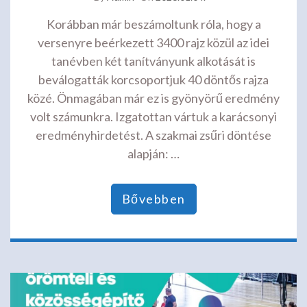
Korábban már beszámoltunk róla, hogy a
versenyre beérkezett 3400 rajz közül az idei
tanévben két tanítványunk alkotását is
beválogatták korcsoportjuk 40 döntős rajza
közé. Önmagában már ez is gyönyörű eredmény
volt számunkra. Izgatottan vártuk a karácsonyi
eredményhirdetést. A szakmai zsűri döntése
alapján: …
Bővebben