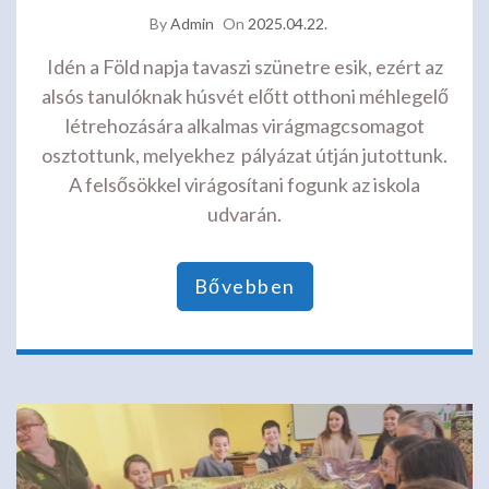
By
Admin
On
2025.04.22.
Idén a Föld napja tavaszi szünetre esik, ezért az
alsós tanulóknak húsvét előtt otthoni méhlegelő
létrehozására alkalmas virágmagcsomagot
osztottunk, melyekhez pályázat útján jutottunk.
A felsősökkel virágosítani fogunk az iskola
udvarán.
Bővebben