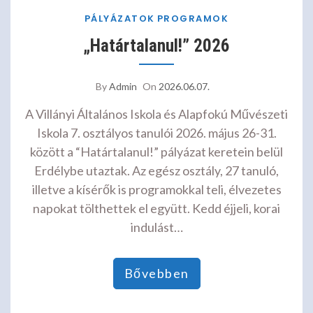
PÁLYÁZATOK
PROGRAMOK
„Határtalanul!” 2026
By
Admin
On
2026.06.07.
A Villányi Általános Iskola és Alapfokú Művészeti
Iskola 7. osztályos tanulói 2026. május 26-31.
között a “Határtalanul!” pályázat keretein belül
Erdélybe utaztak. Az egész osztály, 27 tanuló,
illetve a kísérők is programokkal teli, élvezetes
napokat tölthettek el együtt. Kedd éjjeli, korai
indulást…
Bővebben