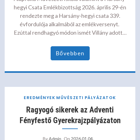
hegyi Csata Emlékbizottság 2026. április 29-én
rendezte meg a Harsány-hegyi csata 339.
évfordulója alkalmából az emlékversenyt.
Ezúttal rendhagyó módon ismét Villány adott…
Bővebben
EREDMÉNYEK
MŰVÉSZETI
PÁLYÁZATOK
Ragyogó sikerek az Adventi
Fényfestő Gyerekrajzpályázaton
By
Admin
On
2026.01.04.