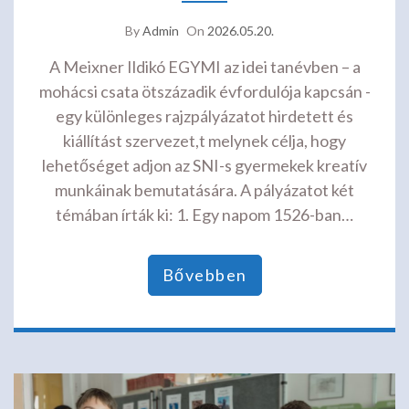
By
Admin
On
2026.05.20.
A Meixner Ildikó EGYMI az idei tanévben – a
mohácsi csata ötszázadik évfordulója kapcsán -
egy különleges rajzpályázatot hirdetett és
kiállítást szervezet,t melynek célja, hogy
lehetőséget adjon az SNI-s gyermekek kreatív
munkáinak bemutatására. A pályázatot két
témában írták ki: 1. Egy napom 1526-ban…
Bővebben