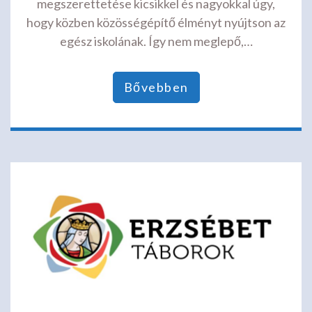
megszerettetése kicsikkel és nagyokkal úgy,
hogy közben közösségépítő élményt nyújtson az
egész iskolának. Így nem meglepő,…
Bővebben