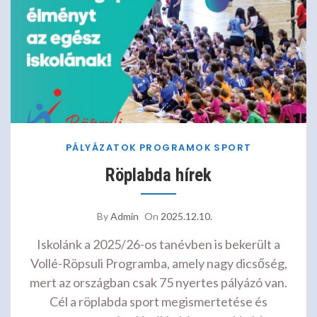
PÁLYÁZATOK
PROGRAMOK
SPORT
Röplabda hírek
By
Admin
On
2025.12.10.
Iskolánk a 2025/26-os tanévben is bekerült a
Vollé-Röpsuli Programba, amely nagy dicsőség,
mert az országban csak 75 nyertes pályázó van.
Cél a röplabda sport megismertetése és