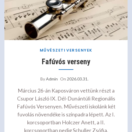
MŰVÉSZETI
VERSENYEK
Fafúvós verseny
By
Admin
On
2026.03.31.
Március 26-án Kaposváron vettünk részt a
Csupor László IX. Dél-Dunántúli Regionális
Fafúvós Versenyen. Művészeti iskolánk két
fuvolás növendéke is színpadra lépett. Az I.
korcsoportban Holczer Anett, a II.
korcsoportban pedig Schuller Zsófia.