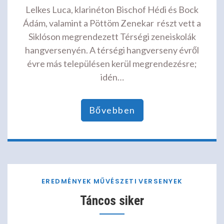
Lelkes Luca, klarinéton Bischof Hédi és Bock
Ádám, valamint a Pöttöm Zenekar részt vett a
Siklóson megrendezett Térségi zeneiskolák
hangversenyén. A térségi hangverseny évről
évre más településen kerül megrendezésre;
idén…
Bővebben
EREDMÉNYEK
MŰVÉSZETI
VERSENYEK
Táncos siker