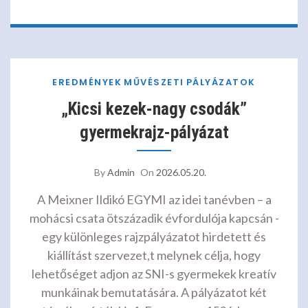
EREDMÉNYEK
MŰVÉSZETI
PÁLYÁZATOK
„Kicsi kezek-nagy csodák”
gyermekrajz-pályázat
By
Admin
On
2026.05.20.
A Meixner Ildikó EGYMI az idei tanévben – a
mohácsi csata ötszázadik évfordulója kapcsán -
egy különleges rajzpályázatot hirdetett és
kiállítást szervezet,t melynek célja, hogy
lehetőséget adjon az SNI-s gyermekek kreatív
munkáinak bemutatására. A pályázatot két