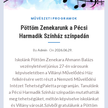
MŰVÉSZETI
PROGRAMOK
Pöttöm Zenekarunk a Pécsi
Harmadik Színház színpadán
By
Admin
On
2026.06.29.
Iskolánk Pöttöm Zenekara Ahmann Balázs
vezényletével június 27-én városunk
képviseletében a Villányi Művelődési Ház
felkérésére vett részt a Nemzeti Művelődési
Intézet TehetségPaletta programján. Tanulóink
a Pécsi Harmadik Színház színpadán mutathatták
meg tehetségüket, méltón képviselve iskolánkat
és Villány városát.Szívből gratulálunk a Pöttöm