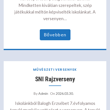
Mindketten kiválóan szerepeltek, szép
játékukkal méltón képviselték iskolánkat. A
versenyen…
Bővebben
MŰVÉSZETI
VERSENYEK
SNI Rajzverseny
By
Admin
On
2026.03.30.
Iskolánkból Balogh Erzsébet 7.évfolyamos
tanuló munkája vett részt a versenyen. A tanuló