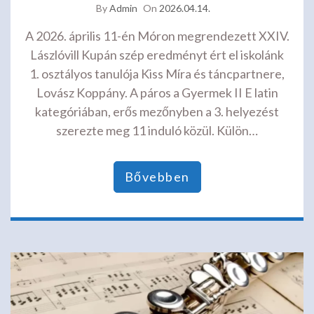
By
Admin
On
2026.04.14.
A 2026. április 11-én Móron megrendezett XXIV.
Lászlóvill Kupán szép eredményt ért el iskolánk
1. osztályos tanulója Kiss Míra és táncpartnere,
Lovász Koppány. A páros a Gyermek II E latin
kategóriában, erős mezőnyben a 3. helyezést
szerezte meg 11 induló közül. Külön…
Bővebben