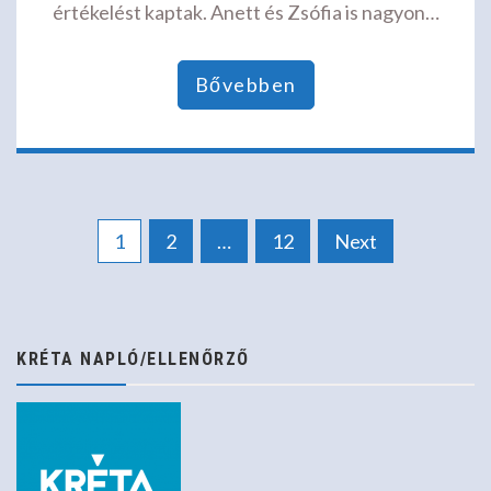
értékelést kaptak. Anett és Zsófia is nagyon…
Bővebben
Bejegyzések
1
2
…
12
Next
lapozása
KRÉTA NAPLÓ/ELLENŐRZŐ