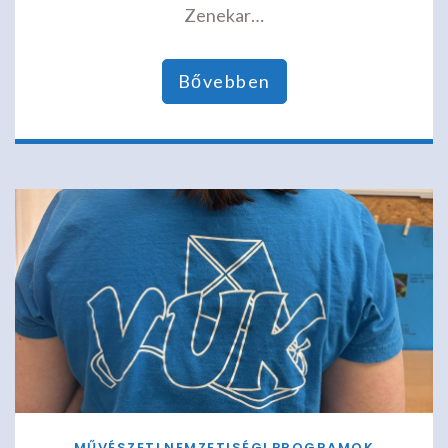
Zenekar…
Bővebben
MŰVÉSZETI
NEMZETISÉGI
PROGRAMOK