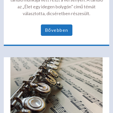
az „Élet egy idegen bolygón” című témát
választotta, dicséretben részesült.
Bővebben