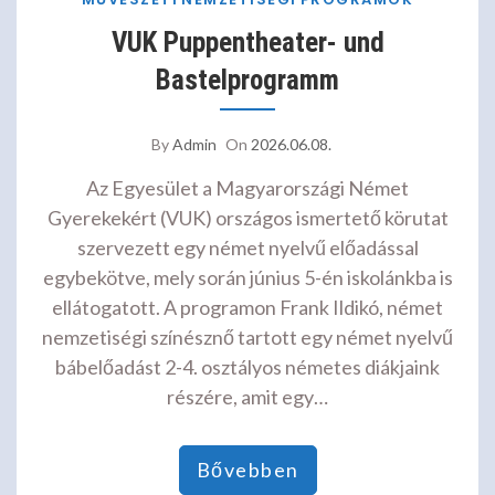
VUK Puppentheater- und
Bastelprogramm
By
Admin
On
2026.06.08.
Az Egyesület a Magyarországi Német
Gyerekekért (VUK) országos ismertető körutat
szervezett egy német nyelvű előadással
egybekötve, mely során június 5-én iskolánkba is
ellátogatott. A programon Frank Ildikó, német
nemzetiségi színésznő tartott egy német nyelvű
bábelőadást 2-4. osztályos németes diákjaink
részére, amit egy…
Bővebben