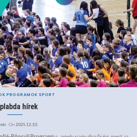
OK
PROGRAMOK
SPORT
plabda hírek
min
On
2025.12.10.
ollé-Röpsuli Program
ba, amely nagy dicsőség, mert az