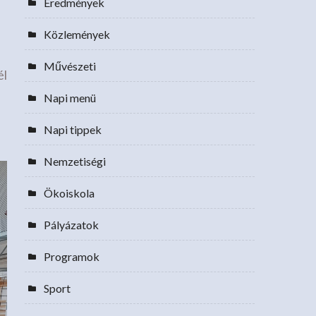
Eredmények
Közlemények
Művészeti
él
Napi menü
Napi tippek
Nemzetiségi
Ökoiskola
Pályázatok
Programok
Sport