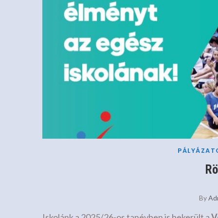
PÁLYÁZAT
Rö
By
Ad
Iskolánk a 2025/26-os tanévben is bekerült a
V