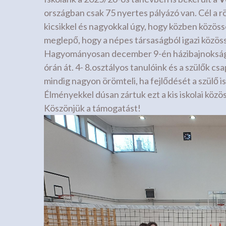
országban csak 75 nyertes pályázó van. Cél a
kicsikkel és nagyokkal úgy, hogy közben közös
meglepő, hogy a népes társaságból igazi közöss
Hagyományosan december 9-én házibajnokságot 
órán át. 4- 8.osztályos tanulóink és a szülők cs
mindig nagyon örömteli, ha fejlődését a szülő i
Élményekkel dúsan zártuk ezt a kis iskolai közö
Köszönjük a támogatást!