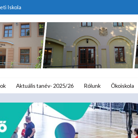
eti Iskola
Röplabda Hírek
lános Iskola és A
ok
Aktuális tanév- 2025/26
Rólunk
Ökoiskola
Home
Programok
Röplabda Hírek