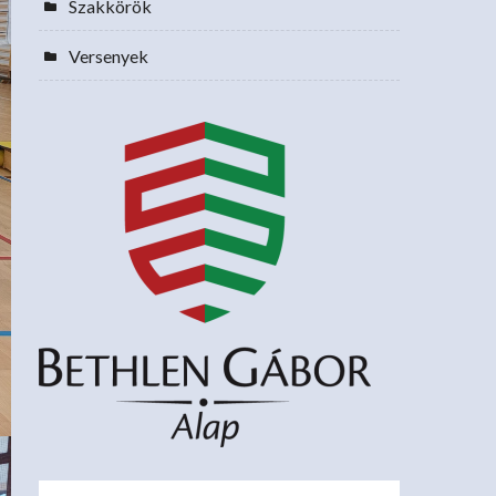
Szakkörök
Versenyek