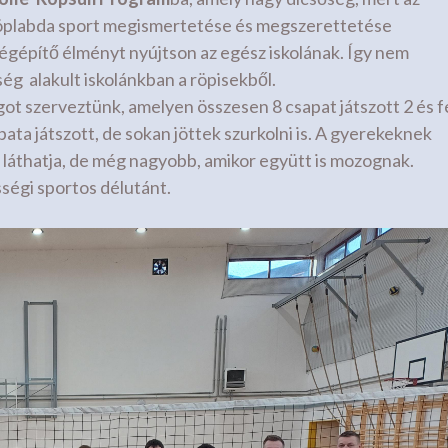
 röplabda sport megismertetése és megszerettetése
ségépítő élményt nyújtson az egész iskolának. Így nem
ég alakult iskolánkban a röpisekből.
szerveztünk, amelyen összesen 8 csapat játszott 2 és f
apata játszott, de sokan jöttek szurkolni is. A gyerekeknek
s láthatja, de még nagyobb, amikor együtt is mozognak.
sségi sportos délutánt.