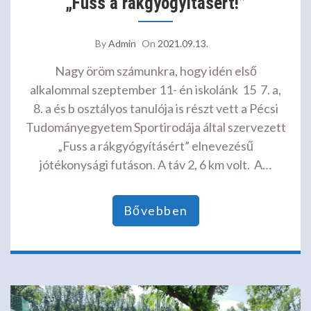
„Fuss a rákgyógyításért!”
By
Admin
On
2021.09.13.
Nagy öröm számunkra, hogy idén első
alkalommal szeptember 11- én iskolánk 15 7. a,
8. a és b osztályos tanulója is részt vett a Pécsi
Tudományegyetem Sportirodája által szervezett
„Fuss a rákgyógyításért” elnevezésű
jótékonysági futáson. A táv 2, 6 km volt. A…
Bővebben