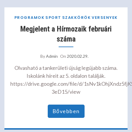
PROGRAMOK
SPORT
SZAKKÖRÖK
VERSENYEK
Megjelent a Hírmozaik februári
száma
By
Admin
On
2020.02.29.
Olvasható a tankerületi újság legújabb száma.
Iskolánk híreit az 5. oldalon találják.
https://drive.google.com/file/d/1sNv1kOhjXndz5
3eD15/view
Bővebben