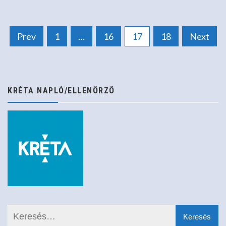
Bejegyzések
Prev
1
…
16
17
18
Next
lapozása
KRÉTA NAPLÓ/ELLENŐRZŐ