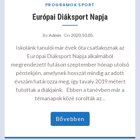
PROGRAMOK
SPORT
Európai Diáksport Napja
By
Admin
On
2020.10.05.
Iskolánk tanulói már évek óta csatlakoznak az
Európai Diáksport Napja alkalmából
megrendezett futáson szeptember hónap utolsó
péntekjén, amelynek hosszát mindig az adott
évszám határozza meg, így tavaly 2019 métert
futottak a diákjaink. Ebben a tanévben már a
témanapok közé sorolták az…
Bővebben