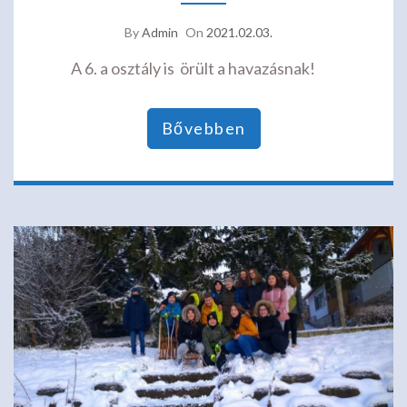
By
Admin
On
2021.02.03.
A 6. a osztály is örült a havazásnak!
Bővebben