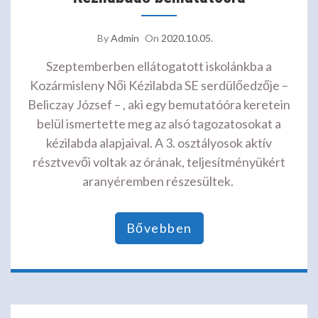
By
Admin
On
2020.10.05.
Szeptemberben ellátogatott iskolánkba a
Kozármisleny Női Kézilabda SE serdülőedzője –
Beliczay József – , aki egy bemutatóóra keretein
belül ismertette meg az alsó tagozatosokat a
kézilabda alapjaival. A 3. osztályosok aktív
résztvevői voltak az órának, teljesítményükért
aranyéremben részesültek.
Bővebben