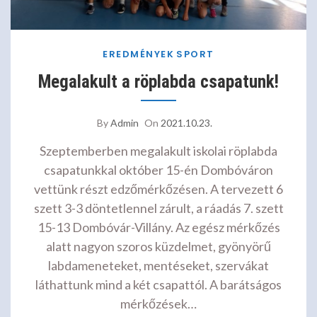
EREDMÉNYEK
SPORT
Megalakult a röplabda csapatunk!
By
Admin
On
2021.10.23.
Szeptemberben megalakult iskolai röplabda
csapatunkkal október 15-én Dombóváron
vettünk részt edzőmérkőzésen. A tervezett 6
szett 3-3 döntetlennel zárult, a ráadás 7. szett
15-13 Dombóvár-Villány. Az egész mérkőzés
alatt nagyon szoros küzdelmet, gyönyörű
labdameneteket, mentéseket, szervákat
láthattunk mind a két csapattól. A barátságos
mérkőzések…