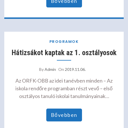
Bővebben
PROGRAMOK
Hátizsákot kaptak az 1. osztályosok
By
Admin
On
2019.11.06.
Az ORFK-OBB az idei tanévben minden – Az
iskola rendőre programban részt vevő – első
osztályos tanuló iskolai tanulmányainak…
Bővebben