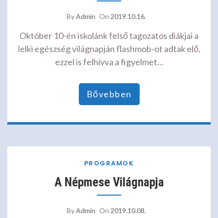
By
Admin
On
2019.10.16.
Október 10-én iskolánk felső tagozatos diákjai a
lelki egészség világnapján flashmob-ot adtak elő,
ezzel is felhívva a figyelmet…
Bővebben
PROGRAMOK
A Népmese Világnapja
By
Admin
On
2019.10.08.