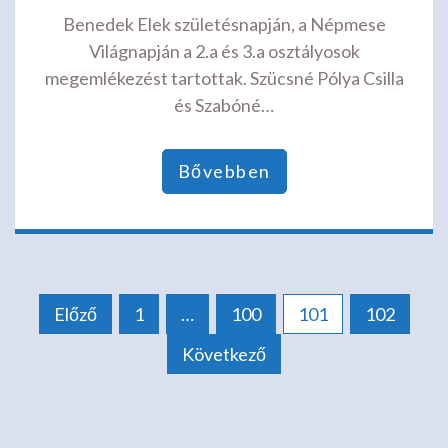
Benedek Elek születésnapján, a Népmese
Világnapján a 2.a és 3.a osztályosok
megemlékezést tartottak. Szücsné Pólya Csilla
és Szabóné…
Bővebben
Bejegyzések
Előző
1
…
100
101
102
Következő
lapozása