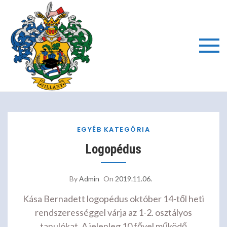
Skip
to
content
Villányi
Általáno
Iskola é
EGYÉB KATEGÓRIA
Logopédus
Alapfok
Művésze
By
Admin
On
2019.11.06.
Kása Bernadett logopédus október 14-től heti
Iskola
rendszerességgel várja az 1-2. osztályos
tanulókat. A jelenleg 10 fővel működő