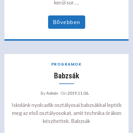
kerül sor….
Bővebben
PROGRAMOK
Babzsák
By
Admin
On
2019.11.06.
Iskolánk nyolcadik osztályosai babzsákkal lepték
meg az első osztályosokat, amit technika órákon
készítettek. Babzsák