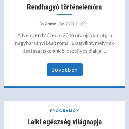
Rendhagyó történelemóra
By
Admin
On
2019.11.05.
A Nemzeti Múzeum 2016 óta újra kutatja a
nagyharsányi késő római luxusvillát, melynek
ásatását iskolánk 5. osztályos diákjai…
Bővebben
PROGRAMOK
Lelki egészség világnapja