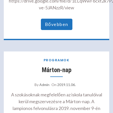
https://drive.google.com/file/d/1ELqWwF6cxt2k
ve-5JANzzR/view
Bővebben
PROGRAMOK
Márton-nap
By
Admin
On
2019.11.06.
A szokásoknak megfelelően az iskola tanulóival
kerül megszervezésre a Márton-nap. A
lampionos felvonulásra 2019. november 9-én