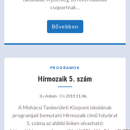
csoportnak…
Bővebben
PROGRAMOK
Hírmozaik 5. szám
By
Admin
On
2019.11.06.
A Mohácsi Tankerületi Központ iskoláinak
programjait bemutató Hírmozaik című folyóirat
5. száma az alábbi linken olvasható: