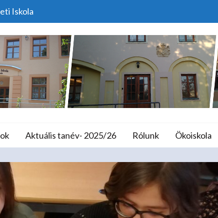
eti Iskola
Nemzetközi Π-Nap
lános Iskola és A
ok
Aktuális tanév- 2025/26
Rólunk
Ökoiskola
Home
Programok
Nemzetközi Π-Nap