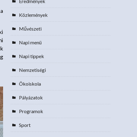
Eredmények
 a
Közlemények
Művészeti
ki
mi
Napi menü
ek
ig
Napi tippek
Nemzetiségi
Ökoiskola
Pályázatok
Programok
Sport