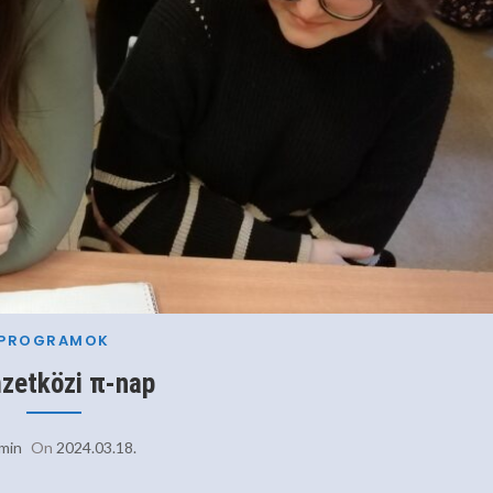
PROGRAMOK
zetközi π-nap
min
On
2024.03.18.