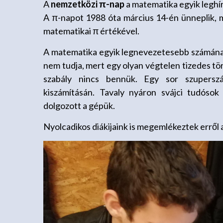
A
nemzetközi π-nap
a matematika egyik leghí
A π-napot 1988 óta március 14-én ünneplik, 
matematikai π értékével.
A matematika egyik legnevezetesebb számának,
nem tudja, mert egy olyan végtelen tizedes t
szabály nincs bennük. Egy sor szuperszá
kiszámításán. Tavaly nyáron svájci tudóso
dolgozott a gépük.
Nyolcadikos diákijaink is megemlékeztek erről a