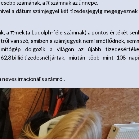
resebb számának, a π számnak az ünnepe.
mivel a dátum számjegyei két tizedesjegyig megegyeznek
 a π-nek (a Ludolph-féle számnak) a pontos értékét sen
örtről van szó, amiben a számjegyek nem ismétlődnek, sem
mítógép dolgozik a világon az újabb tizedesérték
k
62,8 billió tizedesnél jártak
, miután több mint 108 nap
 neves irracionális számról.