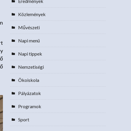
Eredmények
Közlemények
en
Művészeti
Napi menü
rt
ny
Napi tippek
ső
vő
Nemzetiségi
Ökoiskola
Pályázatok
Programok
Sport