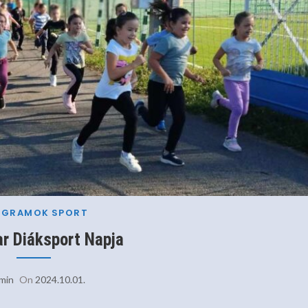
OGRAMOK
SPORT
r Diáksport Napja
min
On
2024.10.01.