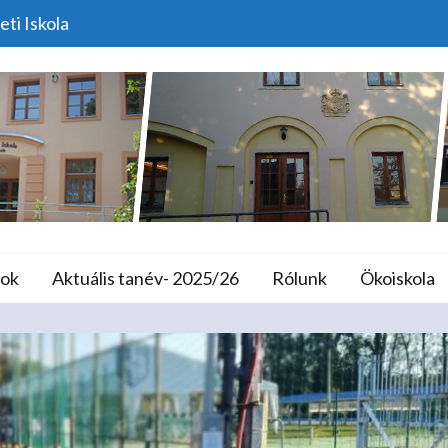
eti Iskola
 Magyar Diáksport Nap
lános Iskola és A
ok
Aktuális tanév- 2025/26
Rólunk
Ökoiskola
Home
Programok
A Magyar Diáksport Napja