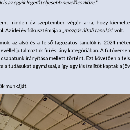
 is az egyik legerőteljesebb nevelőeszköze.
”
emt minden év szeptember végén arra, hogy kiemelt
. Az idei év fókusztémája a „
mozgás általi tanulás
” volt.
mok, az alsó és a felső tagozatos tanulók is 2024 méte
evéllel jutalmaztuk fiú és lány kategóriában. A futóverse
 csapatunk irányítása mellett történt. Ezt követően a fel
 a tudásukat egymással, s így egy kis ízelítőt kaptak a jö
tők munkáját.