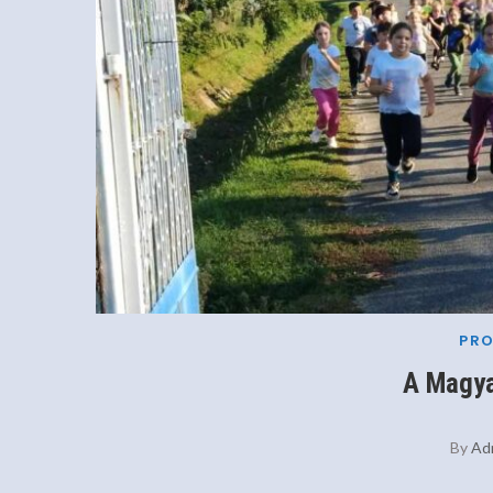
PR
A Magya
By
Ad