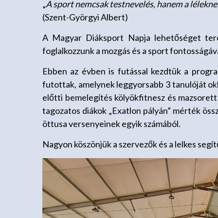
„
A sport nemcsak testnevelés, hanem a léleknek
(Szent-Györgyi Albert)
A Magyar Diáksport Napja lehetőséget ter
foglalkozzunk a mozgás és a sport fontosságával
Ebben az évben is futással kezdtük a progra
futottak, amelynek leggyorsabb 3 tanulóját okl
előtti bemelegítés kölyökfitnesz és mazsorett
tagozatos diákok „Exatlon pályán” mérték össze
öttusa versenyeinek egyik számából.
Nagyon köszönjük a szervezők és a lelkes segí