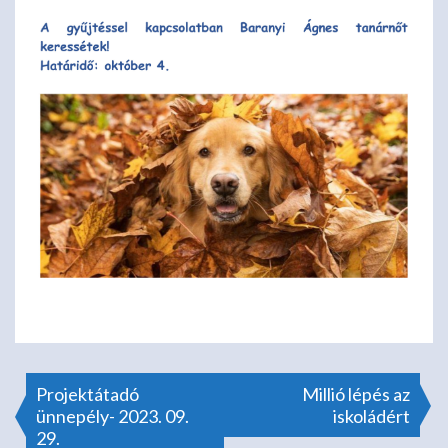
Bejegyzés
Projektátadó
Millió lépés az
ünnepély- 2023. 09.
iskoládért
29.