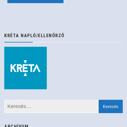
navigáció
KRÉTA NAPLÓ/ELLENŐRZŐ
ARCHÍVUM