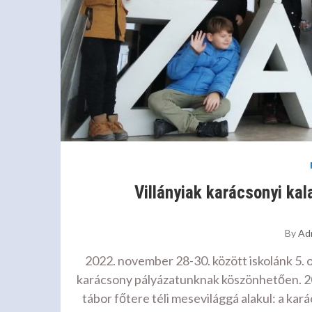
Villányiak karácsonyi ka
By
Ad
2022. november 28-30. között iskolánk 5. 
karácsony pályázatunknak köszönhetően. 2
tábor főtere téli mesevilággá alakul: a ka