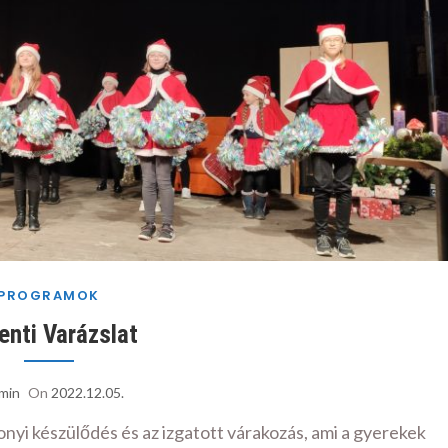
PROGRAMOK
enti Varázslat
min
On
2022.12.05.
nyi készülődés és az izgatott várakozás, ami a gyerekek