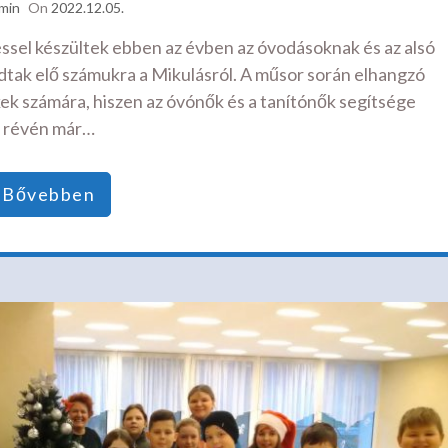
min
On
2022.12.05.
sel készültek ebben az évben az óvodásoknak és az alsó
dtak elő számukra a Mikulásról. A műsor során elhangzó
ek számára, hiszen az óvónők és a tanítónők segítsége
révén már…
Bővebben