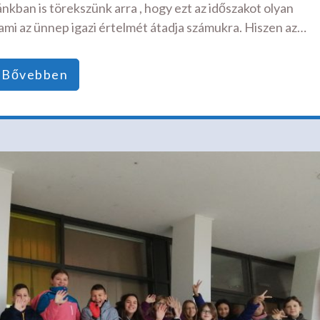
nkban is törekszünk arra , hogy ezt az időszakot olyan
ami az ünnep igazi értelmét átadja számukra. Hiszen az…
Bővebben