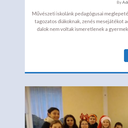
By
Ad
Művészeti iskolánk pedagógusai meglepetés
tagozatos diákoknak, zenés mesejátékot a
dalok nem voltak ismeretlenek a gyermek