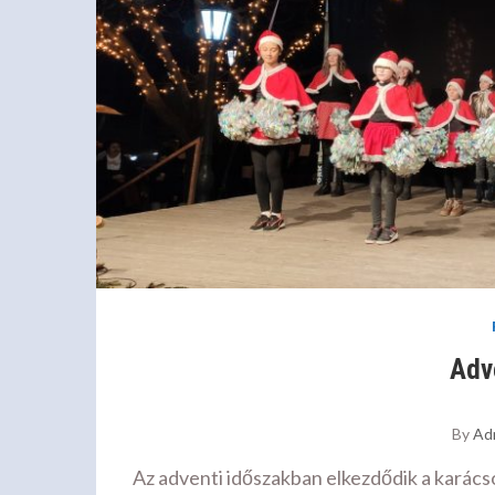
Adv
By
Ad
Az adventi időszakban elkezdődik a karácso