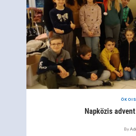
ÖKOI
Napközis advent
By
Ad