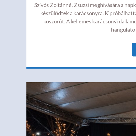
Szívós Zoltánné, Zsuzsi meghívására a nap
készülődtek a karácsonyra. Kipróbálhatták
koszorút. A kellemes karácsonyi dallamok
hangulatot.