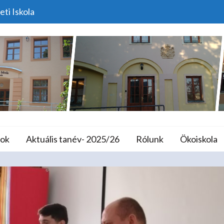
eti Iskola
Szerző:
Admin
lános Iskola és A
ok
Aktuális tanév- 2025/26
Rólunk
Ökoiskola
Home
Admin
Page 61