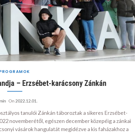
PROGRAMOK
landja – Erzsébet-karácsony Zánkán
min
On
2022.12.01.
osztályos tanulói Zánkán táboroztak a sikeres Erzsébet-
022 novemberétől, egészen december közepéig a zánkai
rácsonyi vásárok hangulatát megidézve a kis faházakhoz a