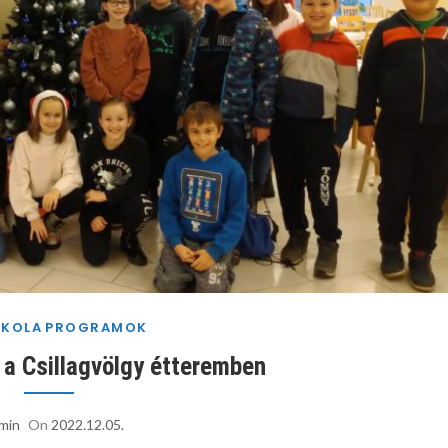
SKOLA
PROGRAMOK
 a Csillagvölgy étteremben
min
On
2022.12.05.