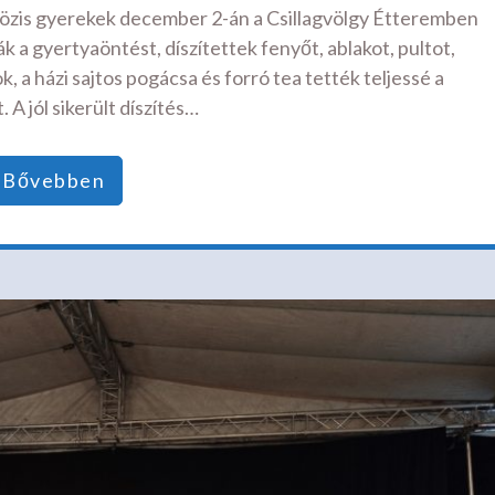
közis gyerekek december 2-án a Csillagvölgy Étteremben
 a gyertyaöntést, díszítettek fenyőt, ablakot, pultot,
, a házi sajtos pogácsa és forró tea tették teljessé a
 A jól sikerült díszítés…
Bővebben