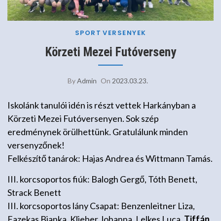
SPORT
VERSENYEK
Körzeti Mezei Futóverseny
By
Admin
On
2023.03.23.
Iskolánk tanulói idén is részt vettek Harkányban a
Körzeti Mezei Futóversenyen. Sok szép
eredménynek örülhettünk. Gratulálunk minden
versenyzőnek!
Felkészítő tanárok: Hajas Andrea és Wittmann Tamás.
III. korcsoportos fiúk: Balogh Gergő, Tóth Benett,
Strack Benett
III. korcsoportos lány Csapat: Benzenleitner Liza,
Fazekas Bianka, Klieber Johanna, Lelkes Luca,
Tiffán