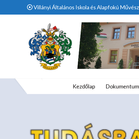
Skip
Villányi Általános Iskola és Alapfokú Művész
to
content
Bendeg
Villányi Álta
Kezdőlap
Dokumentum
H
Iskola