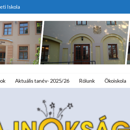
eti Iskola
úz Tudásbajnokság Ere
lános Iskola és A
ok
Aktuális tanév- 2025/26
Rólunk
Ökoiskola
ome
Versenyek
Bendegúz Tudásbajnokság Eredmé