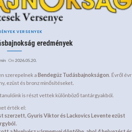
MÉNYEK
VERSENYEK
ásbajnokság eredmények
min
On
2026.05.20.
en szerepelnek a
Bendegúz Tudásbajnokságon
. Évről év
ny, ezüst és bronz minősítéseket.
tanulóink is részt vettek különböző tantárgyakból.
et érték el:
t szerzett, Gyuris Viktor és Lackovics Levente ezüst
rgyból.
ott a Nyelvész vármegyei döntőbe, ahol 4.helyezést ér