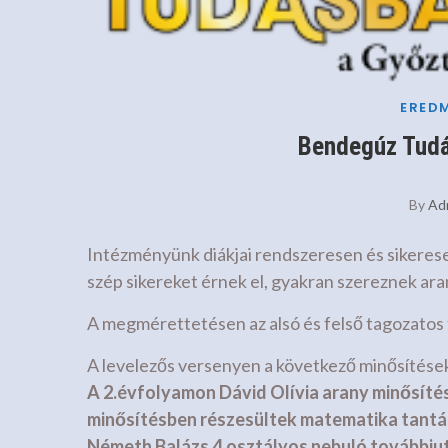
ERED
Bendegúz Tud
By
Ad
Intézményünk diákjai rendszeresen és sikeres
szép sikereket érnek el, gyakran szereznek ara
A megmérettetésen az alsó és felső tagozatos 
A levelezős versenyen a következő minősítések
A 2.évfolyamon Dávid Olívia arany minősítés
minősítésben részesültek matematika tantá
Németh Balázs 4.osztályos nebuló továbbjut