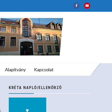
dmények
lapfokú Művészeti
Alapítvány
Kapcsolat
nyek
KRÉTA NAPLÓ/ELLENŐRZŐ