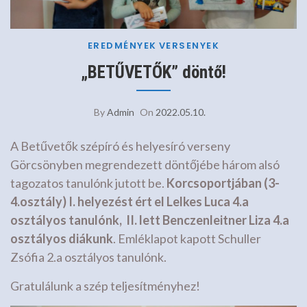
EREDMÉNYEK
VERSENYEK
„BETŰVETŐK” döntő!
By
Admin
On
2022.05.10.
A Betűvetők szépíró és helyesíró verseny
Görcsönyben megrendezett döntőjébe három alsó
tagozatos tanulónk jutott be.
Korcsoportjában (3-
4.osztály) I. helyezést ért el Lelkes Luca 4.a
osztályos tanulónk, II. lett Benczenleitner Liza 4.a
osztályos diákunk
. Emléklapot kapott Schuller
Zsófia 2.a osztályos tanulónk.
Gratulálunk a szép teljesítményhez!