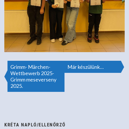
Bejegyzés
Grimm- Märchen-
Már készülünk…
Wettbewerb 2025-
Grimm meseverseny
navigáció
2025.
KRÉTA NAPLÓ/ELLENŐRZŐ