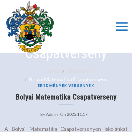
Skip
to
content
Bolyai Matematika
Villányi
Csapatverseny
Általáno
Iskola é
Home
Versenyek
Bolyai Matematika Csapatverseny
Alapfok
EREDMÉNYEK
VERSENYEK
Bolyai Matematika Csapatverseny
Művésze
By
Admin
On
2025.11.17.
Iskola
A Bolyai Matematika Csapatversenyen iskolánkat