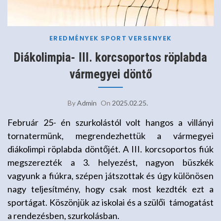
EREDMÉNYEK
SPORT
VERSENYEK
Diákolimpia- III. korcsoportos röplabda
vármegyei döntő
By
Admin
On
2025.02.25.
Február 25- én szurkolástól volt hangos a villányi
tornatermünk, megrendezhettük a vármegyei
diákolimpi röplabda döntőjét. A III. korcsoportos fiúk
megszerezték a 3. helyezést, nagyon büszkék
vagyunk a fiúkra, szépen játszottak és úgy különösen
nagy teljesítmény, hogy csak most kezdték ezt a
sportágat. Köszönjük az iskolai és a szülői támogatást
a rendezésben, szurkolásban.