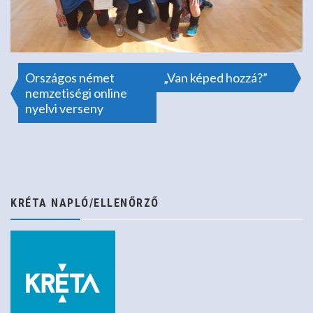
Bejegyzés
Országos német
„Van képed hozzá?”
nemzetiségi online
nyelvi verseny
navigáció
KRÉTA NAPLÓ/ELLENŐRZŐ