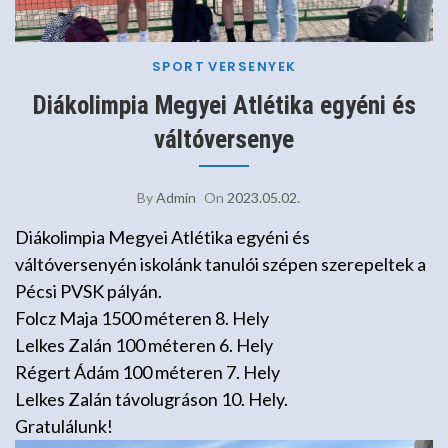
SPORT
VERSENYEK
Diákolimpia Megyei Atlétika egyéni és
váltóversenye
By
Admin
On
2023.05.02.
Diákolimpia Megyei Atlétika egyéni és
váltóversenyén iskolánk tanulói szépen szerepeltek a
Pécsi PVSK pályán.
Folcz Maja 1500 méteren 8. Hely
Lelkes Zalán 100 méteren 6. Hely
Régert Ádám 100 méteren 7. Hely
Lelkes Zalán távolugráson 10. Hely.
Gratulálunk!