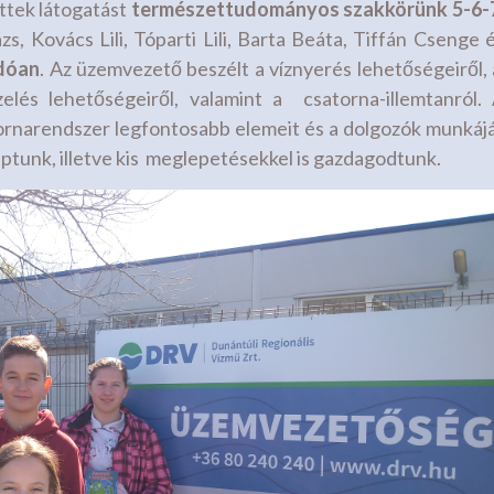
ttek látogatást
természettudományos szakkörünk 5-6-
s, Kovács Lili, Tóparti Lili, Barta Beáta, Tiffán Csenge 
ódóan
. Az üzemvezető beszélt a víznyerés lehetőségeiről,
elés lehetőségeiről, valamint a csatorna-illemtanról.
ornarendszer legfontosabb elemeit és a dolgozók munkáj
aptunk, illetve kis meglepetésekkel is gazdagodtunk.