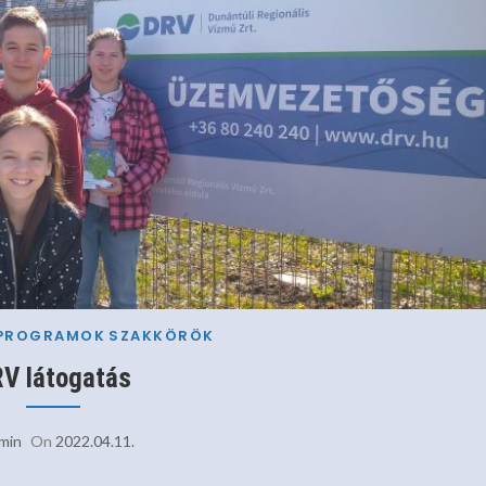
PROGRAMOK
SZAKKÖRÖK
V látogatás
min
On
2022.04.11.