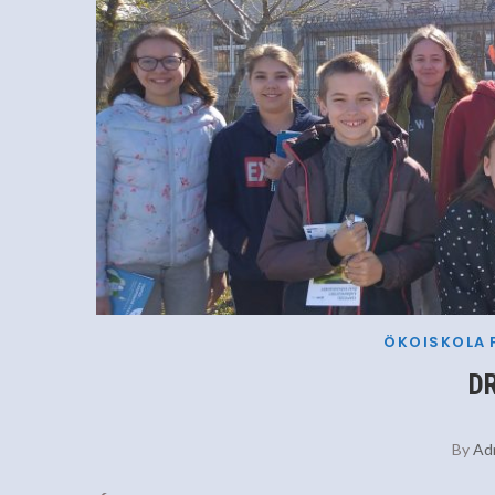
ÖKOISKOLA
DR
By
Ad