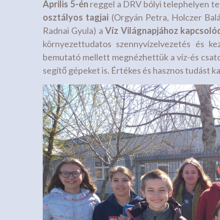
Április 5-én
reggel a DRV bólyi telephelyen te
osztályos tagjai
(Orgyán Petra, Holczer Baláz
Radnai Gyula) a
Víz Világnapjához kapcsol
környezettudatos szennyvízelvezetés és kez
bemutató mellett megnézhettük a víz-és csat
segítő gépeket is. Értékes és hasznos tudást k