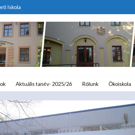
eti Iskola
DRV Látogatás
lános Iskola és A
ok
Aktuális tanév- 2025/26
Rólunk
Ökoiskola
Home
Programok
DRV Látogatás