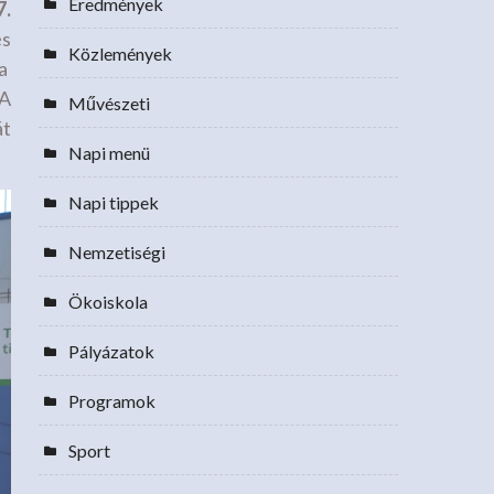
Eredmények
7.
és
Közlemények
 a
 A
Művészeti
át
Napi menü
Napi tippek
Nemzetiségi
Ökoiskola
Pályázatok
Programok
Sport