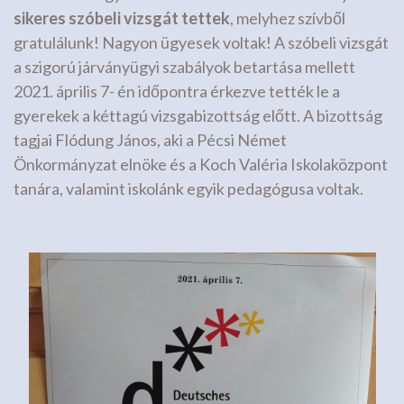
sikeres szóbeli vizsgát tettek
, melyhez szívből
gratulálunk! Nagyon ügyesek voltak! A szóbeli vizsgát
a szigorú járványügyi szabályok betartása mellett
2021. április 7- én időpontra érkezve tették le a
gyerekek a kéttagú vizsgabizottság előtt. A bizottság
tagjai Flódung János, aki a Pécsi Német
Önkormányzat elnöke és a Koch Valéria Iskolaközpont
tanára, valamint iskolánk egyik pedagógusa voltak.