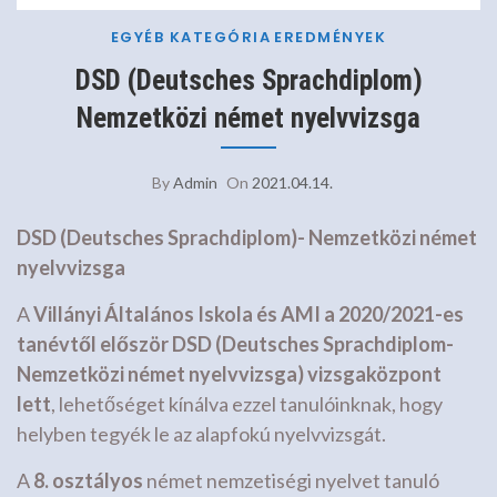
EGYÉB KATEGÓRIA
EREDMÉNYEK
DSD (Deutsches Sprachdiplom)
Nemzetközi német nyelvvizsga
By
Admin
On
2021.04.14.
DSD (Deutsches Sprachdiplom)- Nemzetközi német
nyelvvizsga
A
Villányi Általános Iskola és AMI a 2020/2021-es
tanévtől először DSD (Deutsches Sprachdiplom-
Nemzetközi német nyelvvizsga) vizsgaközpont
lett
, lehetőséget kínálva ezzel tanulóinknak, hogy
helyben tegyék le az alapfokú nyelvvizsgát.
A
8. osztályos
német nemzetiségi nyelvet tanuló