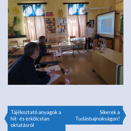
Bejegyzés
Tájékoztató anyagok a
Sikerek a
hit- és erkölcstan
Tudásbajnokságon!
oktatásról
navigáció