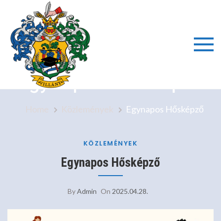
Skip
to
content
Villányi
Egynapos Hősképző
Általáno
Home
Közlemények
Egynapos Hősképző
Iskola é
Alapfok
KÖZLEMÉNYEK
Egynapos Hősképző
Művésze
By
Admin
On
2025.04.28.
Iskola