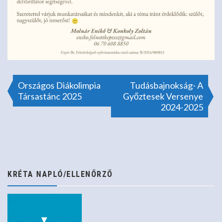
Bejegyzés
Országos Diákolimpia
Tudásbajnokság- A
Társastánc 2025
Győztesek Versenye
2024-2025
navigáció
KRÉTA NAPLÓ/ELLENŐRZŐ