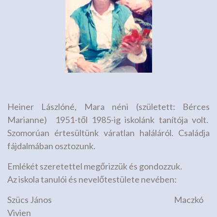
Heiner Lászlóné, Mara néni (született: Bérces
Marianne) 1951-től 1985-ig iskolánk tanítója volt.
Szomorúan értesültünk váratlan haláláról. Családja
fájdalmában osztozunk.
Emlékét szeretettel megőrizzük és gondozzuk.
Az iskola tanulói és nevelőtestülete nevében:
Szücs János Maczkó
Vivien