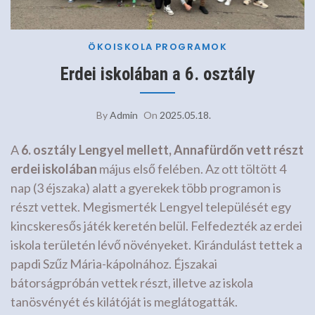
ÖKOISKOLA
PROGRAMOK
Erdei iskolában a 6. osztály
By
Admin
On
2025.05.18.
A
6. osztály Lengyel mellett, Annafürdőn vett részt
erdei iskolában
május első felében. Az ott töltött 4
nap (3 éjszaka) alatt a gyerekek több programon is
részt vettek. Megismerték Lengyel települését egy
kincskeresős játék keretén belül. Felfedezték az erdei
iskola területén lévő növényeket. Kirándulást tettek a
papdi Szűz Mária-kápolnához. Éjszakai
bátorságpróbán vettek részt, illetve az iskola
tanösvényét és kilátóját is meglátogatták.