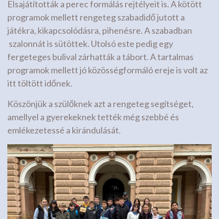
Elsajátították a perec formálás rejtélyeit is. A kötött
programok mellett rengeteg szabadidő jutott a
játékra, kikapcsolódásra, pihenésre. A szabadban
szalonnát is sütöttek. Utolsó este pedig egy
fergeteges bulival zárhatták a tábort. A tartalmas
programok mellett jó közösségformáló ereje is volt az
itt töltött időnek.
Köszönjük a szülőknek azt a rengeteg segítséget,
amellyel a gyerekeknek tették még szebbé és
emlékezetessé a kirándulását.