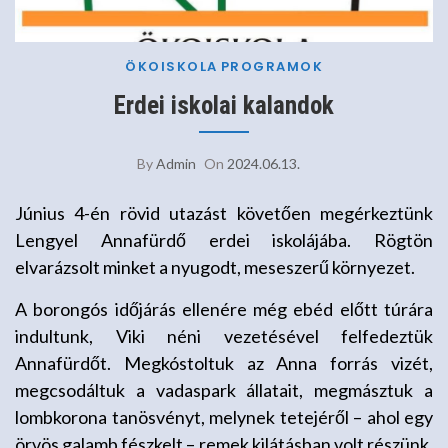
ÖKOISKOLA
PROGRAMOK
Erdei iskolai kalandok
By
Admin
On
2024.06.13.
Június 4-én rövid utazást követően megérkeztünk
Lengyel Annafürdő erdei iskolájába. Rögtön
elvarázsolt minket a nyugodt, meseszerű környezet.
A borongós időjárás ellenére még ebéd előtt túrára
indultunk, Viki néni vezetésével felfedeztük
Annafürdőt. Megkóstoltuk az Anna forrás vizét,
megcsodáltuk a vadaspark állatait, megmásztuk a
lombkorona tanösvényt, melynek tetejéről – ahol egy
örvös galamb fészkelt – remek kilátásban volt részünk.