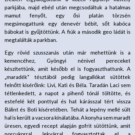
parkjába, majd ebéd után megcsodáltuk a hatalmas
mamut fenyőt, egy ősi platán törzsén
megsimogattunk egy denevér bébit, sőt kabóca
bábokat is gyűjtöttünk. A fiúk a második geo ládát is
megtalálták a parkban.
Egy rövid szusszanás után már mehettünk is a
kemencéhez, Gyöngyi nénivel pereceket
készítettünk, amit később el is fogyaszthattunk. A
„maradék” tésztából pedig langallókat sütöttek
felnőtt kísérőink: Livi, Kati és Béla. Taradán Laci sem
tétlenkedett, a napot a pihenő tónál töltötte, és
estefelé két ponttyal és hat kárásszal tért vissza
Bálint és Boti kíséretében. Tehát a lepény mellé sült
hal is került a vacsora kínálatába. A konyha sem maradt
üresen, egyedi recept alapján gofrit sütöttünk, amit
porcukorral, lekvárral fogyasztottak el a