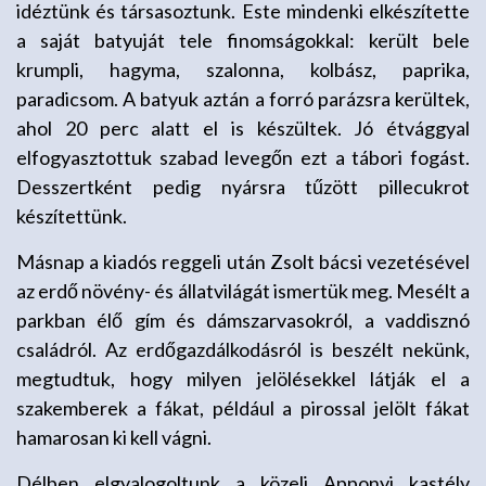
idéztünk és társasoztunk. Este mindenki elkészítette
a saját batyuját tele finomságokkal: került bele
krumpli, hagyma, szalonna, kolbász, paprika,
paradicsom. A batyuk aztán a forró parázsra kerültek,
ahol 20 perc alatt el is készültek. Jó étvággyal
elfogyasztottuk szabad levegőn ezt a tábori fogást.
Desszertként pedig nyársra tűzött pillecukrot
készítettünk.
Másnap a kiadós reggeli után Zsolt bácsi vezetésével
az erdő növény- és állatvilágát ismertük meg. Mesélt a
parkban élő gím és dámszarvasokról, a vaddisznó
családról. Az erdőgazdálkodásról is beszélt nekünk,
megtudtuk, hogy milyen jelölésekkel látják el a
szakemberek a fákat, például a pirossal jelölt fákat
hamarosan ki kell vágni.
Délben elgyalogoltunk a közeli Apponyi kastély