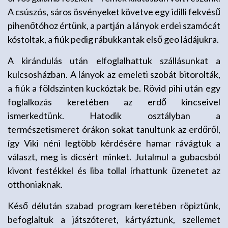
A csúszós, sáros ösvényeket követve egy idilli fekvésű
pihenőtóhoz értünk, a partján a lányok erdei szamócát
kóstoltak, a fiúk pedig rábukkantak első geo ládájukra.
A kirándulás után elfoglalhattuk szállásunkat a
kulcsosházban. A lányok az emeleti szobát bitorolták,
a fiúk a földszinten kuckóztak be. Rövid pihi után egy
foglalkozás keretében az erdő kincseivel
ismerkedtünk. Hatodik osztályban a
természetismeret órákon sokat tanultunk az erdőről,
így Viki néni legtöbb kérdésére hamar rávágtuk a
választ, meg is dicsért minket. Jutalmul a gubacsból
kivont festékkel és liba tollal írhattunk üzenetet az
otthoniaknak.
Késő délután szabad program keretében röpiztünk,
befoglaltuk a játszóteret, kártyáztunk, szellemet