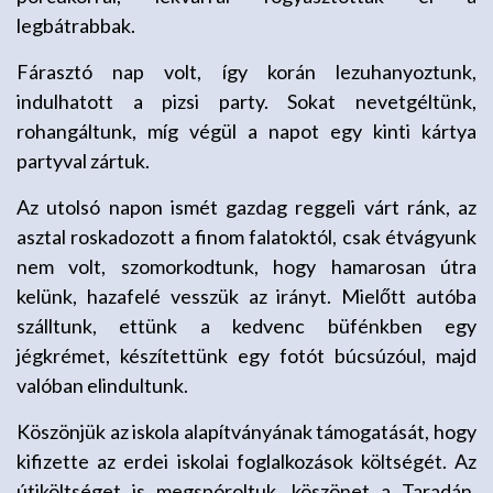
legbátrabbak.
Fárasztó nap volt, így korán lezuhanyoztunk,
indulhatott a pizsi party. Sokat nevetgéltünk,
rohangáltunk, míg végül a napot egy kinti kártya
partyval zártuk.
Az utolsó napon ismét gazdag reggeli várt ránk, az
asztal roskadozott a finom falatoktól, csak étvágyunk
nem volt, szomorkodtunk, hogy hamarosan útra
kelünk, hazafelé vesszük az irányt. Mielőtt autóba
szálltunk, ettünk a kedvenc büfénkben egy
jégkrémet, készítettünk egy fotót búcsúzóul, majd
valóban elindultunk.
Köszönjük az iskola alapítványának támogatását, hogy
kifizette az erdei iskolai foglalkozások költségét. Az
útiköltséget is megspóroltuk, köszönet a Taradán,