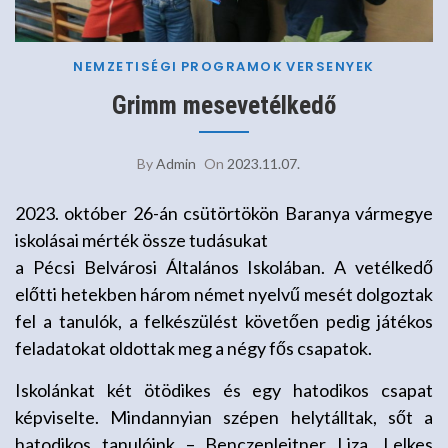
NEMZETISÉGI
PROGRAMOK
VERSENYEK
Grimm mesevetélkedő
By
Admin
On
2023.11.07.
2023. október 26-án csütörtökön Baranya vármegye
iskolásai mérték össze tudásukat
a Pécsi Belvárosi Általános Iskolában. A vetélkedő
előtti hetekben három német nyelvű mesét dolgoztak
fel a tanulók, a felkészülést követően pedig játékos
feladatokat oldottak meg a négy fős csapatok.
Iskolánkat két ötödikes és egy hatodikos csapat
képviselte. Mindannyian szépen helytálltak, sőt a
hatodikos tanulóink – Benczenleitner Liza, Lelkes