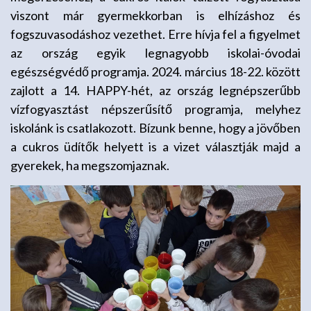
viszont már gyermekkorban is elhízáshoz és
fogszuvasodáshoz vezethet. Erre hívja fel a figyelmet
az ország egyik legnagyobb iskolai-óvodai
egészségvédő programja. 2024. március 18-22. között
zajlott a 14. HAPPY-hét, az ország legnépszerűbb
vízfogyasztást népszerűsítő programja, melyhez
iskolánk is csatlakozott. Bízunk benne, hogy a jövőben
a cukros üdítők helyett is a vizet választják majd a
gyerekek, ha megszomjaznak.