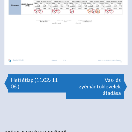
Bejegyzés
Heti étlap (11.02.-11.
Vas- és
06.)
gyémántoklevelek
átadása
navigáció