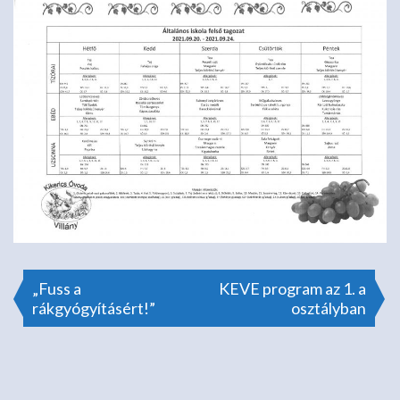
Bejegyzés
„Fuss a
KEVE program az 1. a
rákgyógyításért!”
osztályban
navigáció