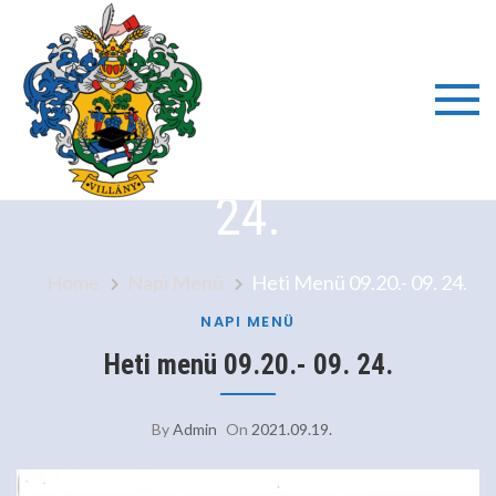
Skip
to
content
Villányi
Heti Menü 09.20.- 09.
Általáno
24.
Iskola é
Home
Napi Menü
Heti Menü 09.20.- 09. 24.
Alapfok
NAPI MENÜ
Heti menü 09.20.- 09. 24.
Művésze
By
Admin
On
2021.09.19.
Iskola