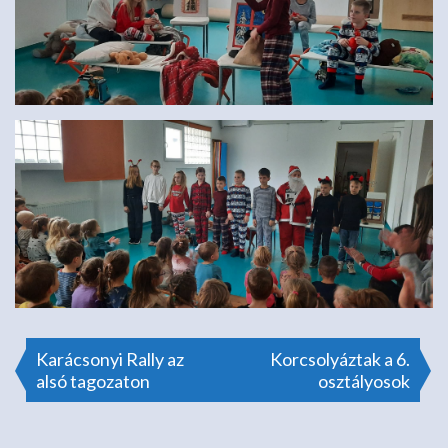
Bejegyzés
Karácsonyi Rally az
Korcsolyáztak a 6.
alsó tagozaton
osztályosok
navigáció