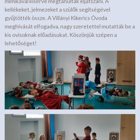
mimikával kísérve megtanulták eljátszani. A
kellékeket, jelmezeket a szülők segítségével
gyűjtötték össze. A Villányi Kikerics Óvoda
meghívását elfogadva, nagy szeretettel mutatták be a
kis ovisoknak előadásukat. Köszönjük szépen a
lehetőséget!