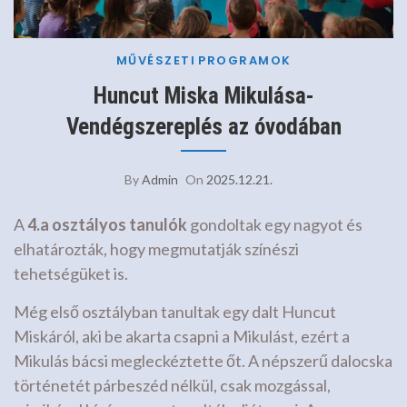
MŰVÉSZETI
PROGRAMOK
Huncut Miska Mikulása-
Vendégszereplés az óvodában
By
Admin
On
2025.12.21.
A
4.a osztályos tanulók
gondoltak egy nagyot és
elhatározták, hogy megmutatják színészi
tehetségüket is.
Még első osztályban tanultak egy dalt Huncut
Miskáról, aki be akarta csapni a Mikulást, ezért a
Mikulás bácsi megleckéztette őt. A népszerű dalocska
történetét párbeszéd nélkül, csak mozgással,