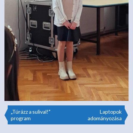
Bejegyzés
„Túrázz a sulival!”
Laptopok
program
adományozása
navigáció