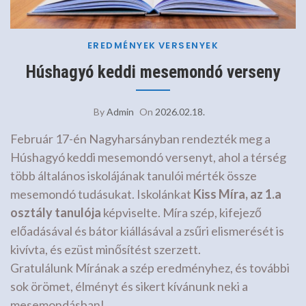
EREDMÉNYEK
VERSENYEK
Húshagyó keddi mesemondó verseny
By
Admin
On
2026.02.18.
Február 17-én Nagyharsányban rendezték meg a
Húshagyó keddi mesemondó versenyt, ahol a térség
több általános iskolájának tanulói mérték össze
mesemondó tudásukat. Iskolánkat
Kiss Míra, az 1.a
osztály tanulója
képviselte. Míra szép, kifejező
előadásával és bátor kiállásával a zsűri elismerését is
kivívta, és ezüst minősítést szerzett.
Gratulálunk Mírának a szép eredményhez, és további
sok örömet, élményt és sikert kívánunk neki a
mesemondásban!