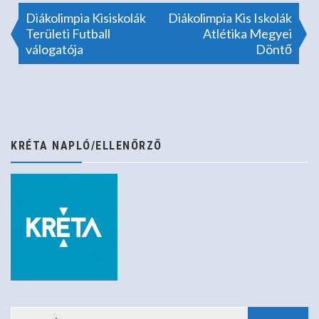
Bejegyzés
Diákolimpia Kisiskolák
Diákolimpia Kis Iskolák
Területi Futball
Atlétika Megyei
válogatója
Döntő
navigáció
KRÉTA NAPLÓ/ELLENŐRZŐ