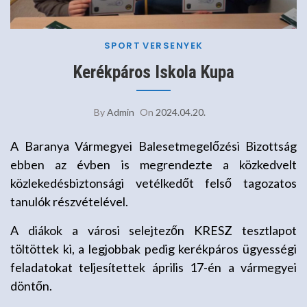
SPORT
VERSENYEK
Kerékpáros Iskola Kupa
By
Admin
On
2024.04.20.
A Baranya Vármegyei Balesetmegelőzési Bizottság
ebben az évben is megrendezte a közkedvelt
közlekedésbiztonsági vetélkedőt felső tagozatos
tanulók részvételével.
A diákok a városi selejtezőn KRESZ tesztlapot
töltöttek ki, a legjobbak pedig kerékpáros ügyességi
feladatokat teljesítettek április 17-én a vármegyei
döntőn.