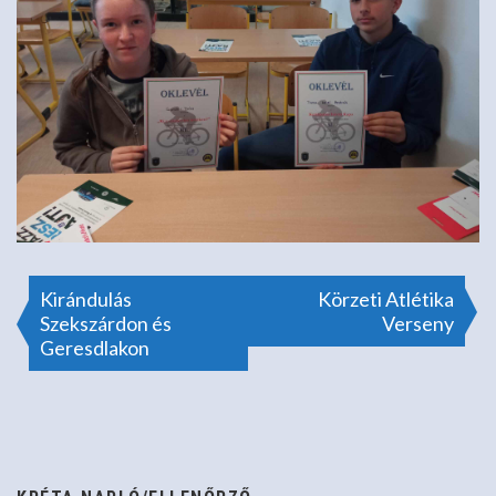
Bejegyzés
Kirándulás
Körzeti Atlétika
Szekszárdon és
Verseny
Geresdlakon
navigáció