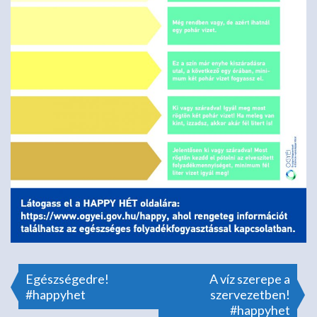
Bejegyzés
Egészségedre!
A víz szerepe a
#happyhet
szervezetben!
#happyhet