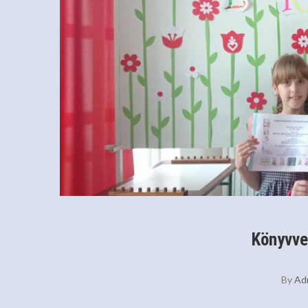
Könyvve
By
Ad