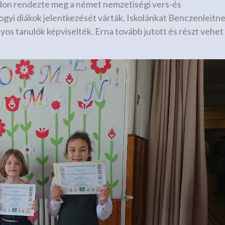
don rendezte meg a német nemzetiségi vers-és
yi diákok jelentkezését várták. Iskolánkat Benczenleitne
lyos tanulók képviselték. Erna tovább jutott és részt vehet