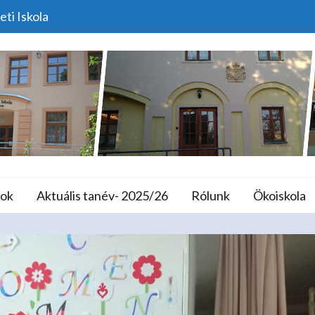
eti Iskola
önyvvel Anyanyelvünké
lános Iskola és A
ok
Aktuális tanév- 2025/26
Rólunk
Ökoiskola
Home
Versenyek
Könyvvel Anyanyelvünkért