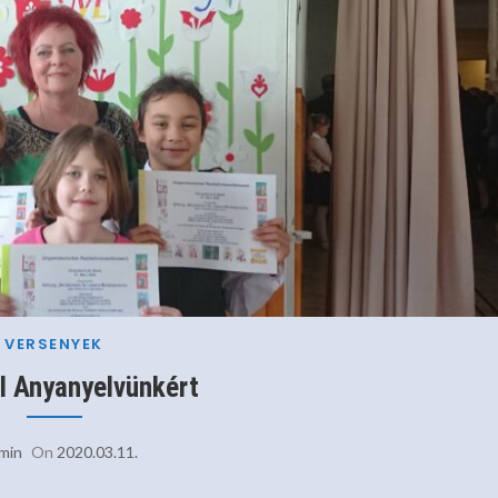
VERSENYEK
l Anyanyelvünkért
min
On
2020.03.11.