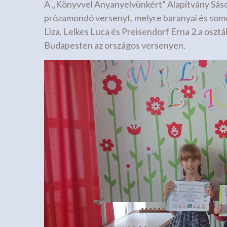
A ,,Könyvvel Anyanyelvünkért” Alapítvány Sás
prózamondó versenyt, melyre baranyai és somog
Liza, Lelkes Luca és Preisendorf Erna 2.a osztá
Budapesten az országos versenyen.