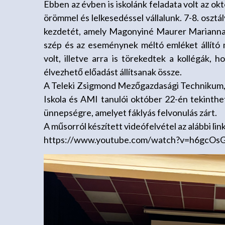
Ebben az évben is iskolánk feladata volt az ok
örömmel és lelkesedéssel vállalunk. 7-8. oszt
kezdetét, amely Magonyiné Maurer Marianna 
szép és az eseménynek méltó emléket állító
volt, illetve arra is törekedtek a kollégák,
élvezhető előadást állítsanak össze.
A Teleki Zsigmond Mezőgazdasági Technikum, Sz
Iskola és AMI tanulói október 22-én tekinthe
ünnepségre, amelyet fáklyás felvonulás zárt.
A műsorról készített videófelvétel az alábbi li
https://www.youtube.com/watch?v=h6gcOs