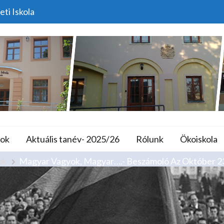
eti Iskola
yar….- Beszámoló Az O
lános Iskola és A
Műsorról
ok
Aktuális tanév- 2025/26
Rólunk
Ökoiskola
ok
Magyar Vagyok, Magyar….- Beszámoló Az Október 2