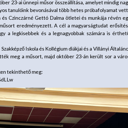
tóber 23-ai ünnepi műsor összeállítása, amelyet mindig na
ályos tanulóink bevonásával több hetes próbafolyamat vet
és Czinczárné Gettó Dalma ötletei és munkája révén e
 műsort eredményezett. A cél a magyarságtudat erősíté
 hogy a legkisebbek és a legnagyobbak számára is érthet
akképző Iskola és Kollégium diákjai és a Villányi Általán
tték meg a műsort, majd október 23-án került sor a váro
nken tekinthető meg:
GdLLw