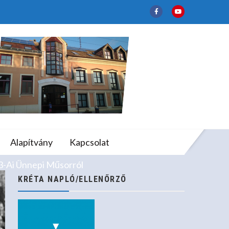
któber 23-Ai Ünnepi
lapfokú Művészeti
Alapítvány
Kapcsolat
3-Ai Ünnepi Műsorról
KRÉTA NAPLÓ/ELLENŐRZŐ