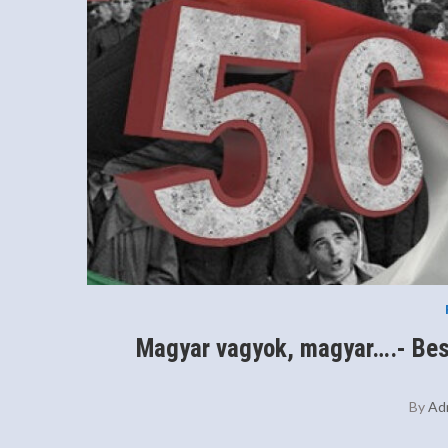
Magyar vagyok, magyar….- Bes
By
Ad