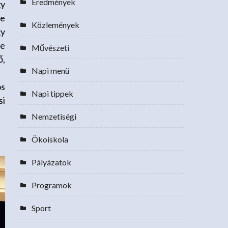
Eredmények
gy
te
Közlemények
gy
se
Művészeti
ő,
Napi menü
os
Napi tippek
si
Nemzetiségi
Ökoiskola
Pályázatok
Programok
Sport