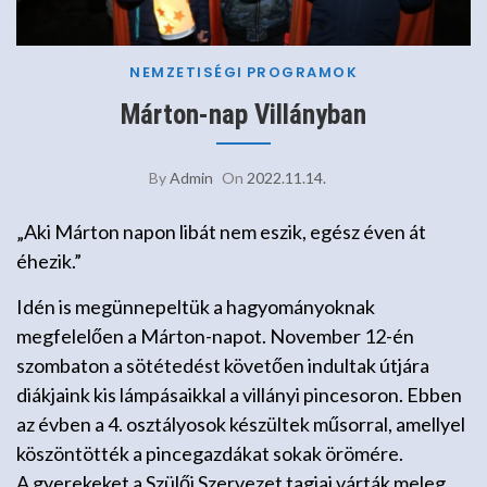
NEMZETISÉGI
PROGRAMOK
Márton-nap Villányban
By
Admin
On
2022.11.14.
„Aki Márton napon libát nem eszik, egész éven át
éhezik.”
Idén is megünnepeltük a hagyományoknak
megfelelően a Márton-napot. November 12-én
szombaton a sötétedést követően indultak útjára
diákjaink kis lámpásaikkal a villányi pincesoron. Ebben
az évben a 4. osztályosok készültek műsorral, amellyel
köszöntötték a pincegazdákat sokak örömére.
A gyerekeket a Szülői Szervezet tagjai várták meleg