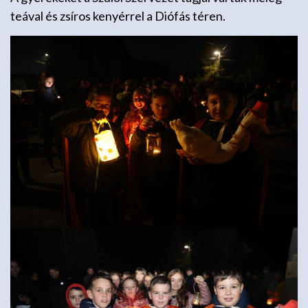
teával és zsíros kenyérrel a Diófás téren.