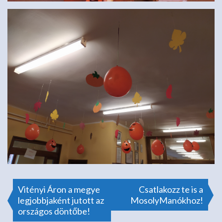
Bejegyzés
Vitényi Áron a megye
Csatlakozz te is a
legjobbjaként jutott az
MosolyManókhoz!
országos döntőbe!
navigáció