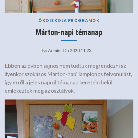
ÖKOISKOLA
PROGRAMOK
Márton-napi témanap
By
Admin
On
2020.11.23.
Ebben az évben sajnos nem tudtuk megrendezni az
ilyenkor szokásos Márton-napi lampionos felvonulást,
így erről a jeles napról témanap keretein belül
emlékeztek meg az osztályok.