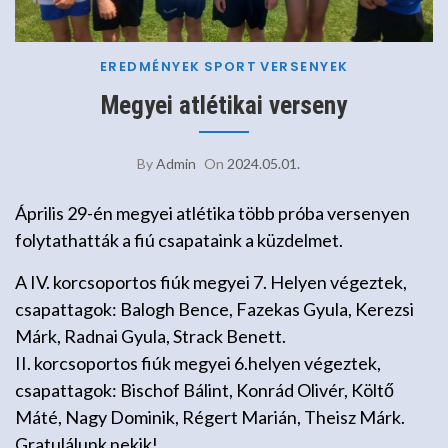
EREDMÉNYEK
SPORT
VERSENYEK
Megyei atlétikai verseny
By
Admin
On
2024.05.01.
Április 29-én megyei atlétika több próba versenyen
folytathatták a fiú csapataink a küzdelmet.
A IV. korcsoportos fiúk megyei 7. Helyen végeztek,
csapattagok: Balogh Bence, Fazekas Gyula, Kerezsi
Márk, Radnai Gyula, Strack Benett.
II. korcsoportos fiúk megyei 6.helyen végeztek,
csapattagok: Bischof Bálint, Konrád Olivér, Költő
Máté, Nagy Dominik, Régert Marián, Theisz Márk.
Gratulálunk nekik!