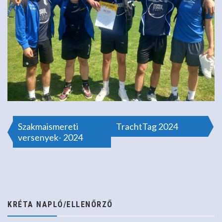
Bejegyzés
Szakmaismereti
TrachtTag 2024
versenyek- 2024
navigáció
KRÉTA NAPLÓ/ELLENŐRZŐ