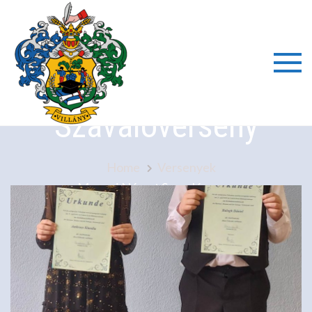
Skip
to
content
Megyei Német
Villányi
Szavalóverseny
Általáno
Iskola é
Home
Versenyek
Megyei Német Szavalóverseny
Alapfok
Művésze
Iskola