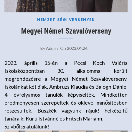
NEMZETISÉGI
VERSENYEK
Megyei Német Szavalóverseny
By
Admin
On
2023.04.24.
2023. április 15-èn a Pécsi Koch Valéria
Iskolaközpontban 30. alkalommal került
megrendezésre a Megyei Német Szavalóverseny.
Iskolánkat két diák, Ambruzs Klaudia és Balogh Dániel
4. évfolyamos tanulók képviselték. Mindketten
eredményesen szerepeltek és oklevél minősítésben
részesültek. Büszkék vagyunk rájuk! Felkészítő
tanáraik: Kürti Istvánné és Fritsch Mariann.
Szívből gratulálunk!