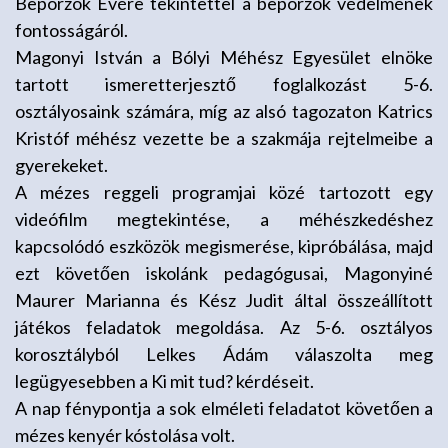
Beporzók Évére tekintettel a beporzók védelmének
fontosságáról.
Magonyi István a Bólyi Méhész Egyesület elnöke
tartott ismeretterjesztő foglalkozást 5-6.
osztályosaink számára, míg az alsó tagozaton Katrics
Kristóf méhész vezette be a szakmája rejtelmeibe a
gyerekeket.
A mézes reggeli programjai közé tartozott egy
videófilm megtekintése, a méhészkedéshez
kapcsolódó eszközök megismerése, kipróbálása, majd
ezt követően iskolánk pedagógusai, Magonyiné
Maurer Marianna és Kész Judit által összeállított
játékos feladatok megoldása. Az 5-6. osztályos
korosztályból Lelkes Ádám válaszolta meg
legügyesebben a Ki mit tud? kérdéseit.
A nap fénypontja a sok elméleti feladatot követően a
mézes kenyér kóstolása volt.