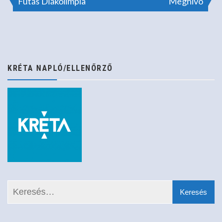
Futás Diákolimpia
Meghívó
navigáció
KRÉTA NAPLÓ/ELLENŐRZŐ