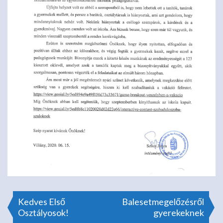
Bejegyzés
Kedves Első
Balesetmegelőzésről
Osztályosok!
gyerekeknek