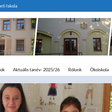
eti Iskola
épismereti Verseny Hi
lános Iskola és A
ok
Aktuális tanév- 2025/26
Rólunk
Ökoiskola
ome
Versenyek
Német Népismereti Verseny Himes