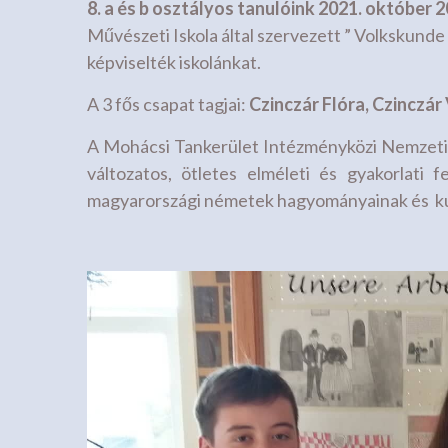
8. a és b osztályos tanulóink 2021. október
Művészeti Iskola által szervezett ” Volkskund
képviselték iskolánkat.
A 3 fős csapat tagjai:
Czinczár Flóra, Czinczár
A Mohácsi Tankerület Intézményközi Nemzeti
változatos, ötletes elméleti és gyakorlati 
magyarországi németek hagyományainak és kult