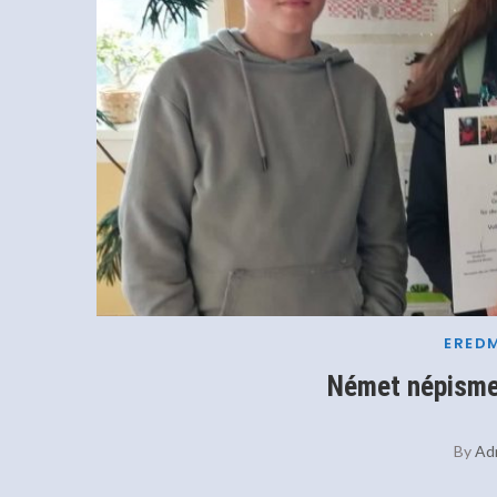
ERED
Német népisme
By
Ad