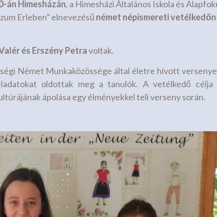
 20-án Himesházán
, a Himesházi Általános Iskola és Alapfok
e zum Erleben” elnevezésű
német népismereti vetélkedőn
 Valér és Erszény Petra
voltak.
ségi Német Munkaközössége által életre hívott verseny
feladatokat oldottak meg a tanulók. A vetélkedő célja
úrájának ápolása egy élményekkel teli verseny során.