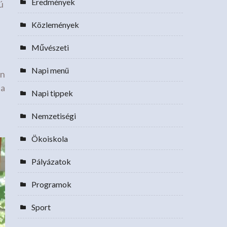
Eredmények
ú
Közlemények
Művészeti
Napi menü
en
 a
Napi tippek
Nemzetiségi
Ökoiskola
Pályázatok
Programok
Sport