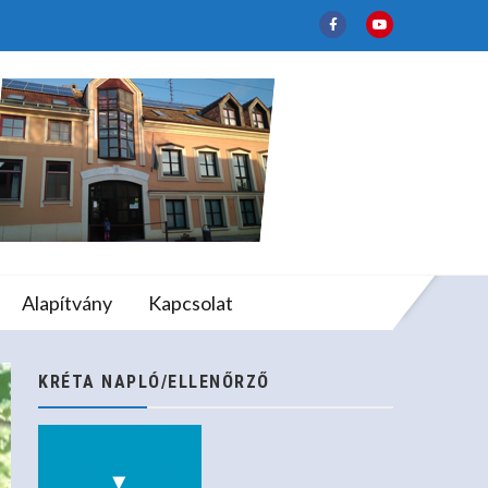
mesházán
lapfokú Művészeti
Alapítvány
Kapcsolat
házán
KRÉTA NAPLÓ/ELLENŐRZŐ