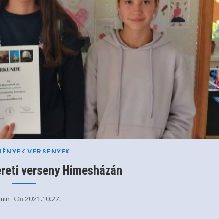
MÉNYEK
VERSENYEK
reti verseny Himesházán
min
On
2021.10.27.