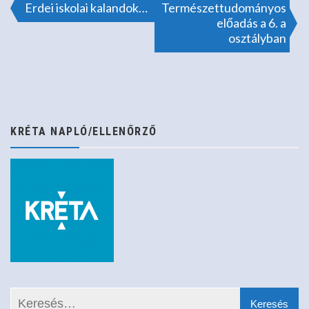
Bejegyzés
Erdei iskolai kalandok…
Természettudományos
előadás a 6. a
osztályban
navigáció
KRÉTA NAPLÓ/ELLENŐRZŐ