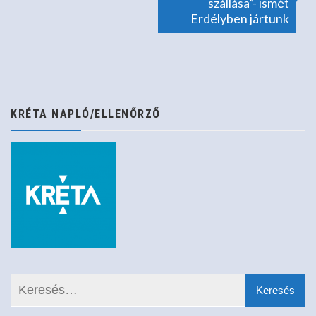
navigáció
szállása”- ismét
Erdélyben jártunk
KRÉTA NAPLÓ/ELLENŐRZŐ