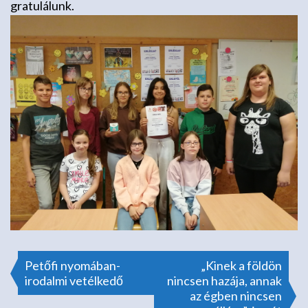
gratulálunk.
Bejegyzés
Petőfi nyomában-
„Kinek a földön
irodalmi vetélkedő
nincsen hazája, annak
az égben nincsen