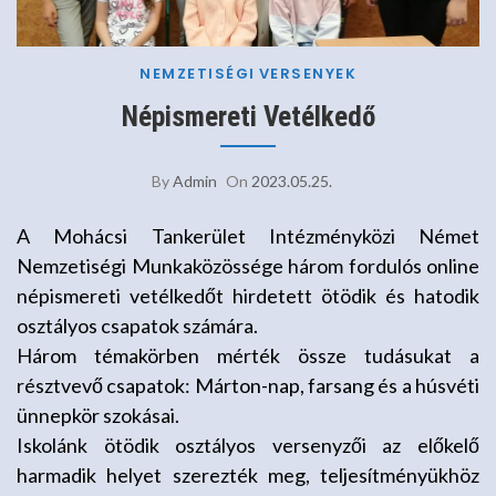
NEMZETISÉGI
VERSENYEK
Népismereti Vetélkedő
By
Admin
On
2023.05.25.
A Mohácsi Tankerület Intézményközi Német
Nemzetiségi Munkaközössége három fordulós online
népismereti vetélkedőt hirdetett ötödik és hatodik
osztályos csapatok számára.
Három témakörben mérték össze tudásukat a
résztvevő csapatok: Márton-nap, farsang és a húsvéti
ünnepkör szokásai.
Iskolánk ötödik osztályos versenyzői az előkelő
harmadik helyet szerezték meg, teljesítményükhöz