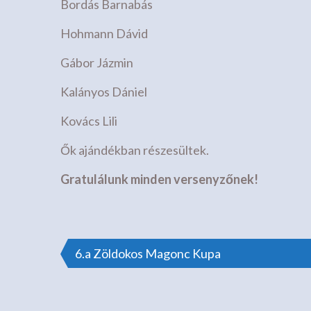
Bordás Barnabás
Hohmann Dávid
Gábor Jázmin
Kalányos Dániel
Kovács Lili
Ők ajándékban részesültek.
Gratulálunk minden versenyzőnek!
Bejegyzés
6.a Zöldokos Magonc Kupa
navigáció