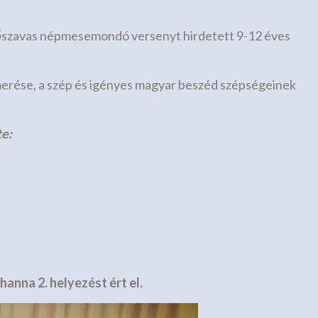
őszavas népmesemondó versenyt hirdetett 9-12 éves
rése, a szép és igényes magyar beszéd szépségeinek
te:
hanna 2. helyezést ért el.