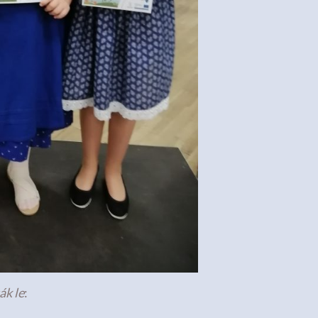
ák le
: