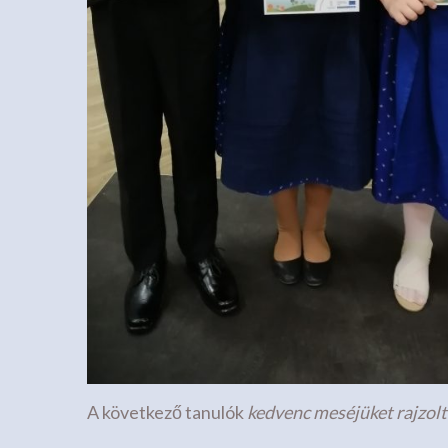
A következő tanulók
kedvenc meséjüket rajzolt