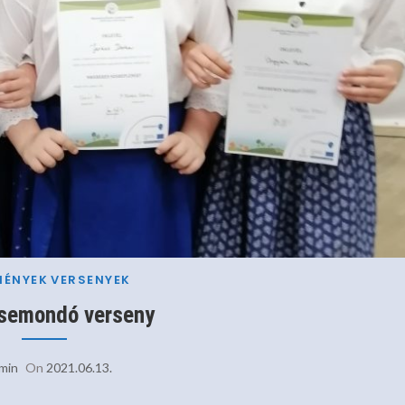
MÉNYEK
VERSENYEK
emondó verseny
min
On
2021.06.13.