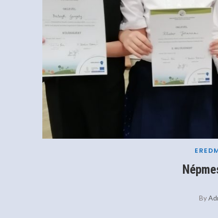
ERED
Népmes
By
Ad