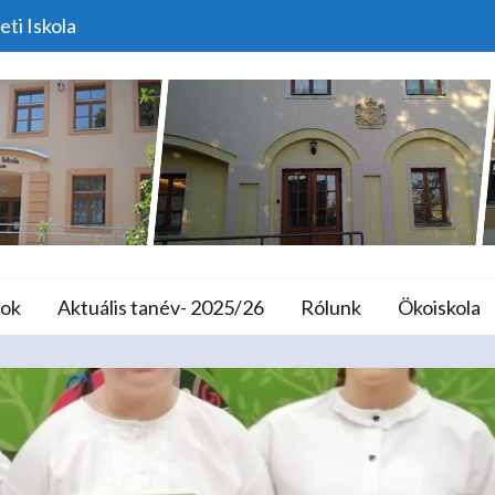
eti Iskola
Népmesemondó Versen
lános Iskola és A
ok
Aktuális tanév- 2025/26
Rólunk
Ökoiskola
Home
Versenyek
Népmesemondó Verseny