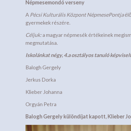
Népmesemondó verseny
A
Pécsi Kulturális Központ NépmesePontja
él
gyermekek részére.
Céljuk:
a magyar népmesék értékeinek megisme
megmutatása.
Iskolánkat négy, 4.a osztályos tanuló képvisel
Balogh Gergely
Jerkus Dorka
Klieber Johanna
Orgyán Petra
Balogh Gergely különdíjat kapott, Klieber Jo