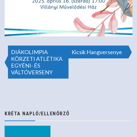
Bejegyzés
DIÁKOLIMPIA
Kicsik Hangversenye
KÖRZETI ATLÉTIKA
EGYÉNI- ÉS
navigáció
VÁLTÓVERSENY
KRÉTA NAPLÓ/ELLENŐRZŐ