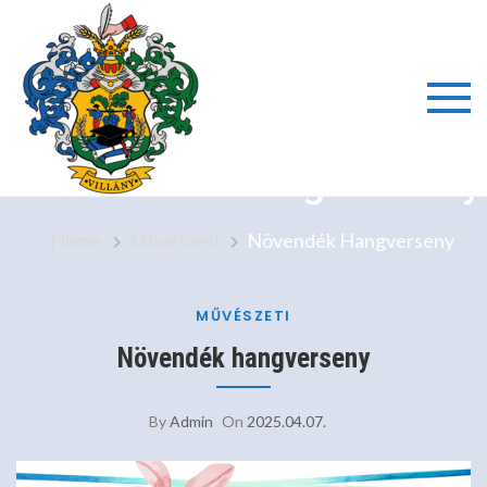
Skip
to
content
Villányi
Növendék Hangverseny
Általáno
Home
Művészeti
Növendék Hangverseny
Iskola é
Alapfok
MŰVÉSZETI
Növendék hangverseny
Művésze
By
Admin
On
2025.04.07.
Iskola