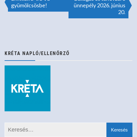
Bejegyzés
gyümölcsösbe!
ünnepély 2026. június
20.
navigáció
KRÉTA NAPLÓ/ELLENŐRZŐ