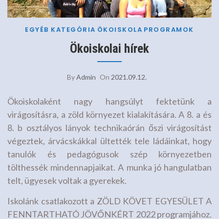
EGYÉB KATEGÓRIA
ÖKOISKOLA
PROGRAMOK
Ökoiskolai hírek
By
Admin
On
2021.09.12.
Ökoiskolaként nagy hangsúlyt fektetünk a
virágosításra, a zöld környezet kialakítására. A 8. a és
8. b osztályos lányok technikaórán őszi virágosítást
végeztek, árvácskákkal ültették tele ládáinkat, hogy
tanulók és pedagógusok szép környezetben
tölthessék mindennapjaikat. A munka jó hangulatban
telt, ügyesek voltak a gyerekek.
Iskolánk csatlakozott a ZÖLD KÖVET EGYESÜLET A
FENNTARTHATÓ JÖVŐNKÉRT 2022 programjához.