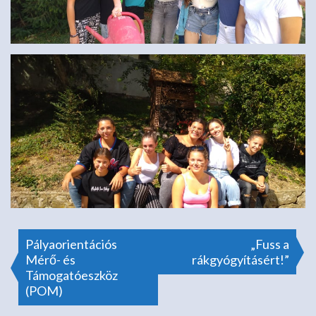
Bejegyzés
Pályaorientációs
„Fuss a
Mérő- és
rákgyógyításért!”
Támogatóeszköz
navigáció
(POM)