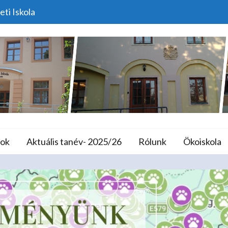
eti Iskola
 Is „Állatbarát Általános
lános Iskola és A
ok
Aktuális tanév- 2025/26
Rólunk
Ökoiskola
me
Közlemények
Ötödjére Is „Állatbarát Általános Is