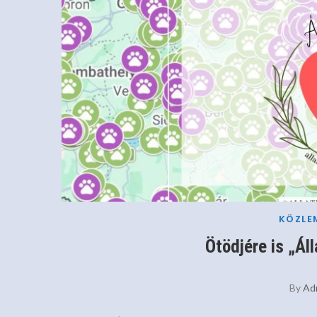
KÖZLE
Ötödjére is „Áll
By
Ad