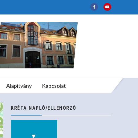
 Iskola”!
lapfokú Művészeti
Alapítvány
Kapcsolat
kola”!
KRÉTA NAPLÓ/ELLENŐRZŐ