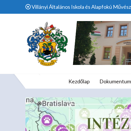
Skip
Villányi Általános Iskola és Alapfokú Művész
to
content
Ötödjére
Villányi Álta
Kezdőlap
Dokumentum
Ho
Iskola