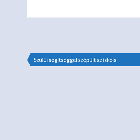
Bejegyzés
Szülői segítséggel szépült az iskola
navigáció