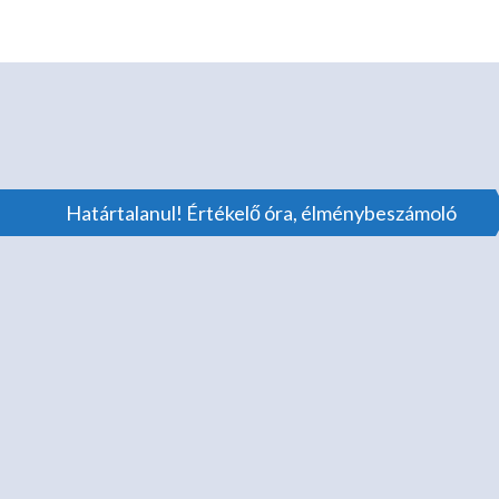
Határtalanul! Értékelő óra, élménybeszámoló