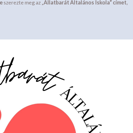
re
szerezte meg az „
Állatbarát Általános Iskola” címet,